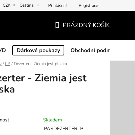
CZK
Čeština
Přihlášení
Registrace
PRÁZDNÝ KOŠÍK
NÁKUPNÍ
KOŠÍK
VD
Dárkové poukazy
Obchodní podmínky
y
/
LP
/
Dezerter - Ziemia jest plaska
erter - Ziemia jest
ska
nost
Skladem
PASDEZERTERLP