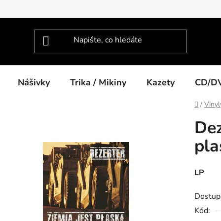
Nášivky
Trika / Mikiny
Kazety
CD/D
Domů
/
Vinyl
Dez
pla
LP
Dostup
Kód: