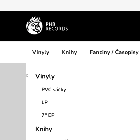
Přejít
na
obsah
Vinyly
Knihy
Fanziny / Časopisy
P
K
Přeskočit
Vinyly
a
kategorie
o
t
s
PVC sáčky
e
t
g
LP
r
o
a
r
7" EP
i
n
e
n
Knihy
í