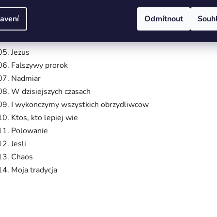
01. Od wschodu do zachodu
02. Nierzad w rzadzie
avení
Odmítnout
Souh
03. Ukryta kamera
04. Co stanie sie s nami
05. Jezus
06. Falszywy prorok
07. Nadmiar
08. W dzisiejszych czasach
09. I wykonczymy wszystkich obrzydliwcow
10. Ktos, kto lepiej wie
11. Polowanie
12. Jesli
13. Chaos
14. Moja tradycja