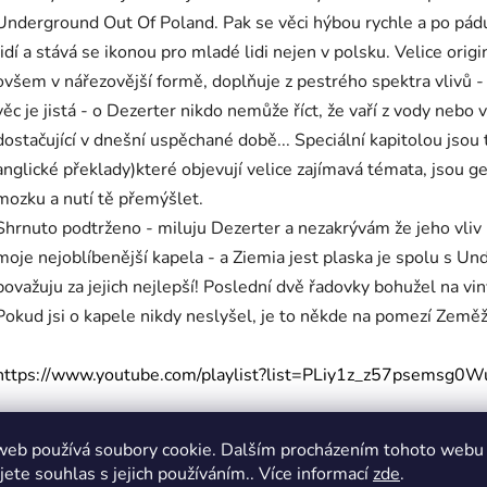
Underground Out Of Poland. Pak se věci hýbou rychle a po pádu
lidí a stává se ikonou pro mladé lidi nejen v polsku. Velice orig
ovšem v nářezovější formě, doplňuje z pestrého spektra vlivů - 
věc je jistá - o Dezerter nikdo nemůže říct, že vaří z vody nebo 
dostačující v dnešní uspěchané době... Speciální kapitolou jsou 
anglické překlady)které objevují velice zajímavá témata, jsou g
mozku a nutí tě přemýšlet.
Shrnuto podtrženo - miluju Dezerter a nezakrývám že jeho vliv
moje nejoblíbenější kapela - a Ziemia jest plaska je spolu s 
považuju za jejich nejlepší! Poslední dvě řadovky bohužel na vin
Pokud jsi o kapele nikdy neslyšel, je to někde na pomezí Zeměžl
https://www.youtube.com/playlist?list=PLiy1z_z57psemsg
web používá soubory cookie. Dalším procházením tohoto webu
Tracklist:
jete souhlas s jejich používáním.. Více informací
zde
.