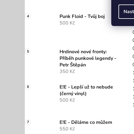
Nast
Punk Floid - Tvůj boj
500 Kč
Hrdinové nové fronty:
Příběh punkové legendy -
Petr Štěpán
350 Kč
E!E - Lepší už to nebude
(černý vinyl)
500 Kč
E!E - Děláme co můžem
550 Kč