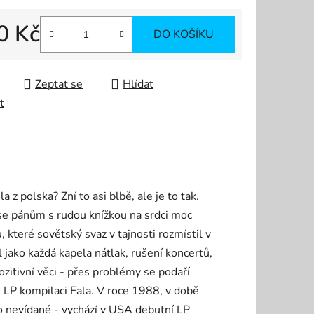
0 Kč
DO KOŠÍKU
 cena:
Zeptat se
Hlídat
t
 z polska? Zní to asi blbě, ale je to tak.
se pánům s rudou knížkou na srdci moc
, které sovětský svaz v tajnosti rozmístil v
jako každá kapela nátlak, rušení koncertů,
ozitivní věci - přes problémy se podaří
ké LP kompilaci Fala. V roce 1988, v době
lo nevídané - vychází v USA debutní LP