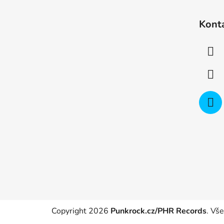
Z
á
Kont
p
a
t
í
Copyright 2026
Punkrock.cz/PHR Records
. Vš