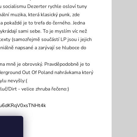
 socialismu Dezerter rychle osloví tuny
inální muzika, která klasický punk, zde
a pokaždé je to trefa do černého. Jedna
vykrádají sami sebe. To je myslím víc než
texty (samozřejmě součástí LP jsou i jejich
eniálně napsané a zarývají se hluboce do
 na mně je obrovský. Pravděpodobně je to
Underground Out Of Poland nahrávkama který
ylu nevyšly:(
uč/Dirt - velice zhruba řečeno:)
0Wu6dKRqV0xsTNHt4k