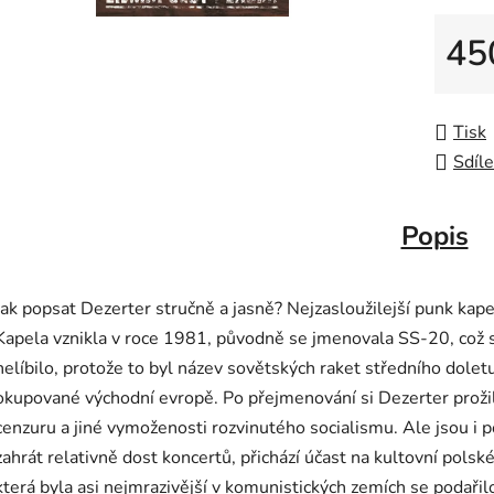
45
Měrná
Tisk
Sdíle
Popis
Jak popsat Dezerter stručně a jasně? Nejzasloužilejší punk kapela
Kapela vznikla v roce 1981, původně se jmenovala SS-20, což 
nelíbilo, protože to byl název sovětských raket středního doletu
okupované východní evropě. Po přejmenování si Dezerter prožil 
cenzuru a jiné vymoženosti rozvinutého socialismu. Ale jsou i p
zahrát relativně dost koncertů, přichází účast na kultovní pols
která byla asi nejmrazivější v komunistických zemích se podaři