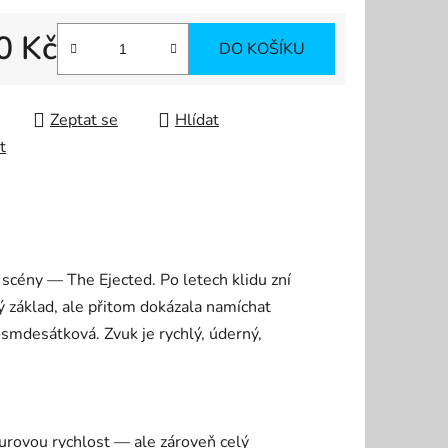
0 Kč
DO KOŠÍKU
 cena:
Zeptat se
Hlídat
t
 scény — The Ejected. Po letech klidu zní
ý základ, ale přitom dokázala namíchat
smdesátková. Zvuk je rychlý, úderný,
 surovou rychlost — ale zároveň celý