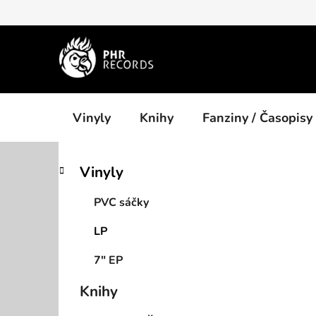
Přejít
na
obsah
Vinyly
Knihy
Fanziny / Časopisy
P
K
Přeskočit
Vinyly
a
kategorie
o
t
s
PVC sáčky
e
t
g
LP
r
o
a
r
7" EP
i
n
e
n
Knihy
í