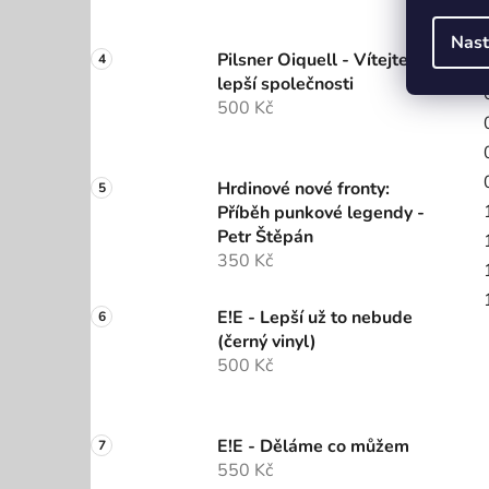
Nast
Pilsner Oiquell - Vítejte do
lepší společnosti
500 Kč
Hrdinové nové fronty:
Příběh punkové legendy -
Petr Štěpán
350 Kč
E!E - Lepší už to nebude
(černý vinyl)
500 Kč
E!E - Děláme co můžem
550 Kč