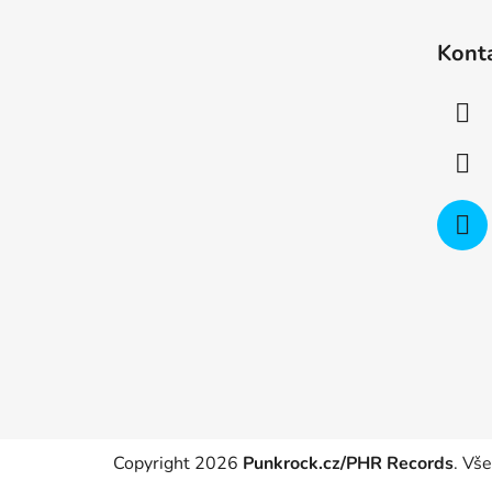
Z
á
Kont
p
a
t
í
Copyright 2026
Punkrock.cz/PHR Records
. Vš