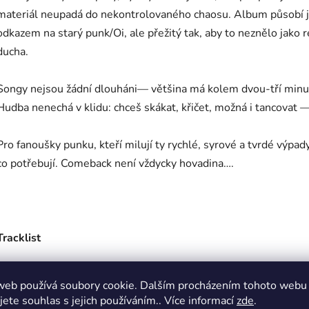
materiál neupadá do nekontrolovaného chaosu. Album působí j
odkazem na starý punk/Oi, ale přežitý tak, aby to neznělo jako 
ducha.
Songy nejsou žádní dlouháni— většina má kolem dvou-tří minut, k
Hudba nenechá v klidu: chceš skákat, křičet, možná i tancovat —
Pro fanoušky punku, kteří milují ty rychlé, syrové a tvrdé výpa
co potřebují. Comeback není vždycky hovadina….
Tracklist
01. Cops Are Coming
web používá soubory cookie. Dalším procházením tohoto webu
02. Gonna Make a Noise (Before I Die)
jete souhlas s jejich používáním.. Více informací
zde
.