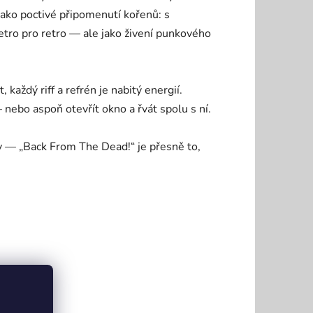
ako poctivé připomenutí kořenů: s
retro pro retro — ale jako živení punkového
aždý riff a refrén je nabitý energií.
 nebo aspoň otevřít okno a řvát spolu s ní.
dy — „Back From The Dead!“ je přesně to,