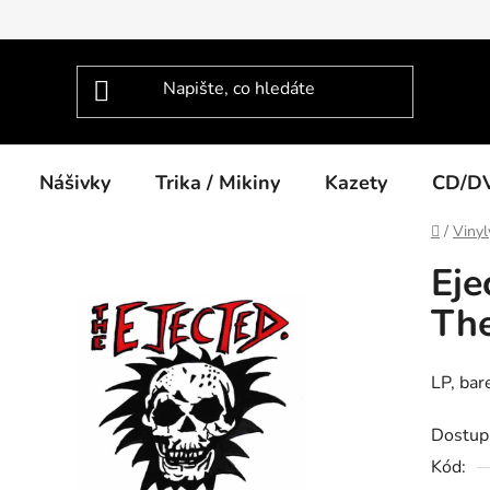
Nášivky
Trika / Mikiny
Kazety
CD/D
Domů
/
Vinyl
Eje
The
LP, bar
Dostup
Kód: