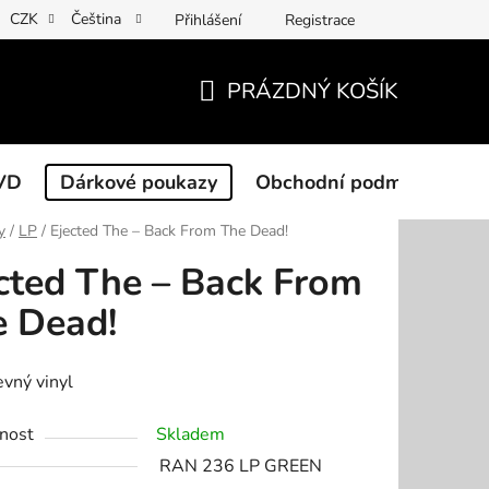
CZK
Čeština
Přihlášení
Registrace
PRÁZDNÝ KOŠÍK
NÁKUPNÍ
KOŠÍK
VD
Dárkové poukazy
Obchodní podmínky
y
/
LP
/
Ejected The – Back From The Dead!
cted The – Back From
 Dead!
evný vinyl
nost
Skladem
RAN 236 LP GREEN