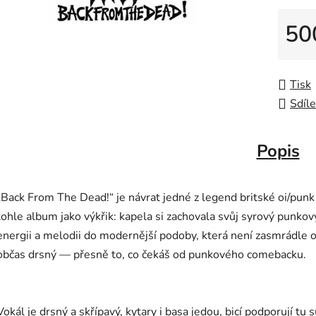
50
Měrná
Tisk
Sdíle
Popis
„Back From The Dead!“ je návrat jedné z legend britské oi/punk
tohle album jako výkřik: kapela si zachovala svůj syrový punkov
energii a melodii do modernější podoby, která není zasmrádle o
občas drsný — přesně to, co čekáš od punkového comebacku.
Vokál je drsný a skřípavý, kytary i basa jedou, bicí podporují tu