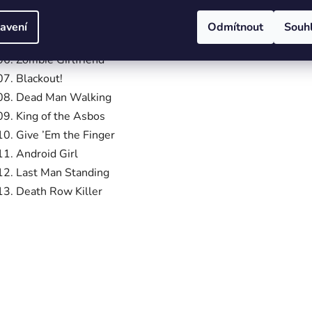
03. Hooligan
04. Attack, Attack, Attack
avení
Odmítnout
Souh
05. M.I.A. (Missing in Action)
06. Zombie Girlfriend
07. Blackout!
08. Dead Man Walking
09. King of the Asbos
10. Give ’Em the Finger
11. Android Girl
12. Last Man Standing
13. Death Row Killer