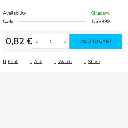
Availability
Skladem
Code:
NSV999
0,82 €
ADD TO CART
Measure price:
Print
Ask
Watch
Share
F
o
o
t
e
r