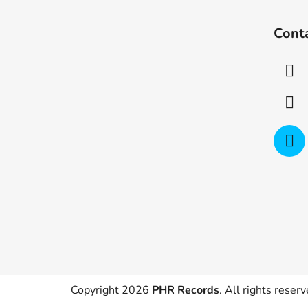
F
o
Cont
o
t
e
r
Copyright 2026
PHR Records
. All rights reserv