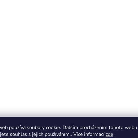
web používá soubory cookie. Dalším procházením tohoto webu
jete souhlas s jejich používáním.. Více informací
zde
.