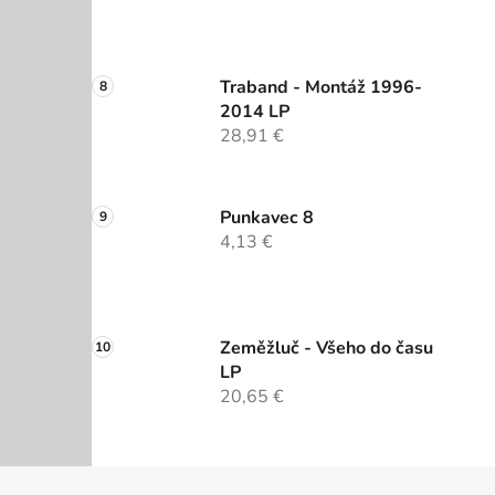
Traband - Montáž 1996-
2014 LP
28,91 €
Punkavec 8
4,13 €
Zeměžluč - Všeho do času
LP
20,65 €