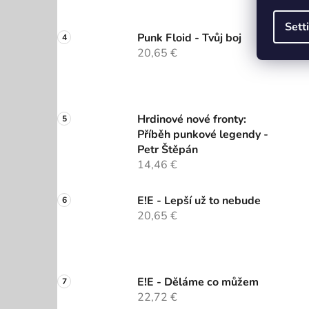
Sett
Punk Floid - Tvůj boj
20,65 €
Hrdinové nové fronty:
Příběh punkové legendy -
Petr Štěpán
14,46 €
E!E - Lepší už to nebude
20,65 €
E!E - Děláme co můžem
22,72 €