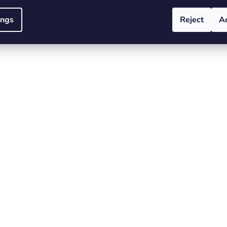
ings
Reject
A