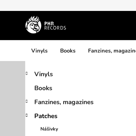
Skip
to
content
Vinyls
Books
Fanzines, magazin
S
C
Skip
Vinyls
a
categories
i
t
d
Books
e
e
g
b
Fanzines, magazines
o
a
r
Patches
i
r
e
Nášivky
s