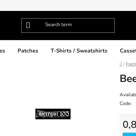
es
Patches
T-Shirts / Sweatshirts
Casse
Home
/
Patc
Bee
Availabi
Code:
0,
Measu