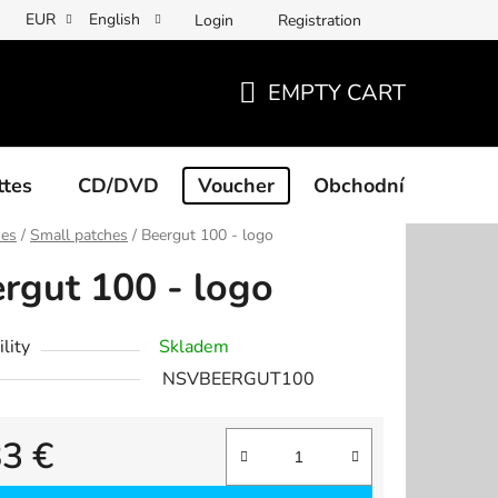
EUR
English
Login
Registration
EMPTY CART
SHOPPING
CART
ttes
CD/DVD
Voucher
Obchodní podmínk
hes
/
Small patches
/
Beergut 100 - logo
rgut 100 - logo
lity
Skladem
NSVBEERGUT100
83 €
re price: