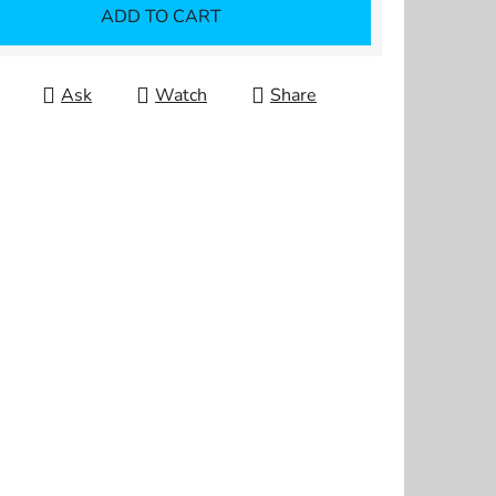
ADD TO CART
Ask
Watch
Share