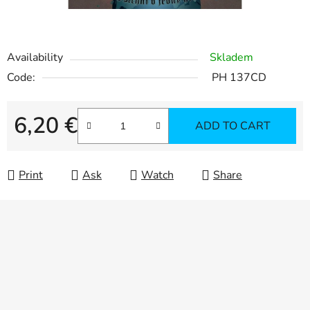
Availability
Skladem
Code:
PH 137CD
6,20 €
ADD TO CART
Measure price:
Print
Ask
Watch
Share
F
o
o
t
e
r