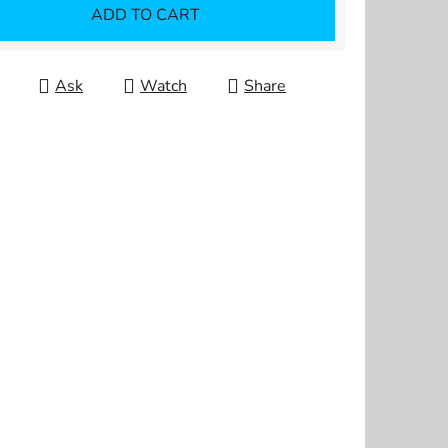
ADD TO CART
Ask
Watch
Share