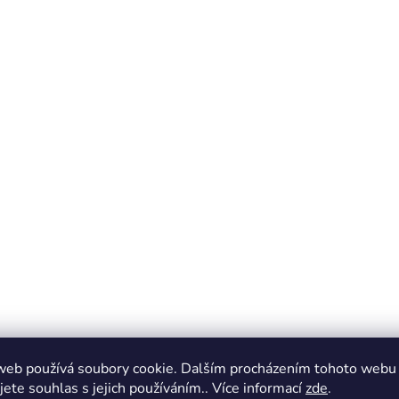
web používá soubory cookie. Dalším procházením tohoto webu
jete souhlas s jejich používáním.. Více informací
zde
.