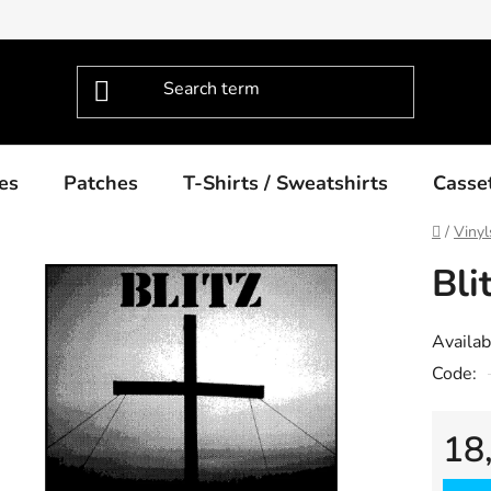
es
Patches
T-Shirts / Sweatshirts
Casse
Home
/
Vinyl
Bli
Availabi
Code:
18
Measu