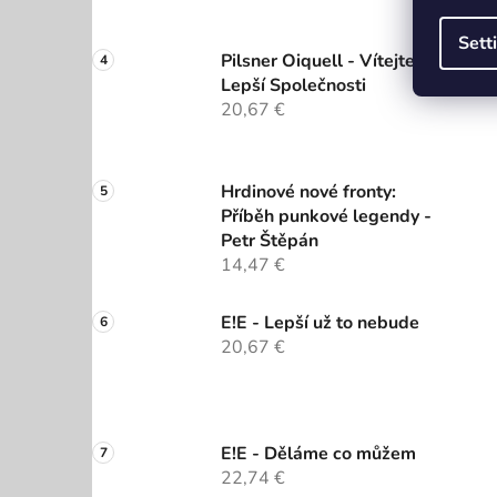
Sett
Pilsner Oiquell - Vítejte Do
Lepší Společnosti
20,67 €
Hrdinové nové fronty:
Příběh punkové legendy -
Petr Štěpán
14,47 €
E!E - Lepší už to nebude
20,67 €
E!E - Děláme co můžem
22,74 €