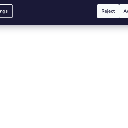
ings
Reject
A