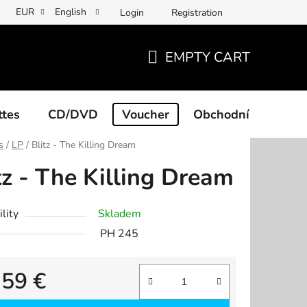
EUR
English
Login
Registration
EMPTY CART
SHOPPING
CART
ttes
CD/DVD
Voucher
Obchodní podmínk
s
/
LP
/
Blitz - The Killing Dream
tz - The Killing Dream
lity
Skladem
PH 245
,59 €
re price: