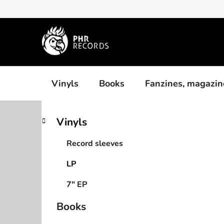
Skip
to
content
Vinyls
Books
Fanzines, magazin
S
C
Skip
Vinyls
a
categories
i
t
d
Record sleeves
e
e
g
LP
b
o
a
r
7" EP
i
r
e
Books
s