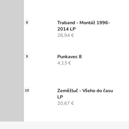
Traband - Montáž 1996-
2014 LP
28,94 €
Punkavec 8
4,13 €
Zeměžluč - Všeho do času
LP
20,67 €