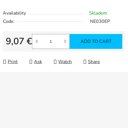
Availability
Skladem
Code:
NE030EP
9,07 €
ADD TO CART
Measure price:
Print
Ask
Watch
Share
F
o
o
t
e
r