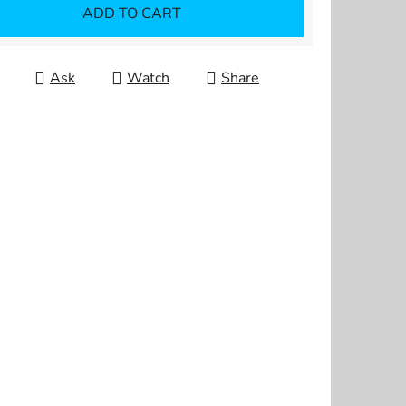
ADD TO CART
Ask
Watch
Share