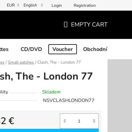
EUR
English
Login
Registration
EMPTY CART
SHOPPING
CART
ttes
CD/DVD
Voucher
Obchodní podmínk
hes
/
Small patches
/
Clash, The - London 77
sh, The - London 77
lity
Skladem
NSVCLASHLONDON77
82 €
re price: