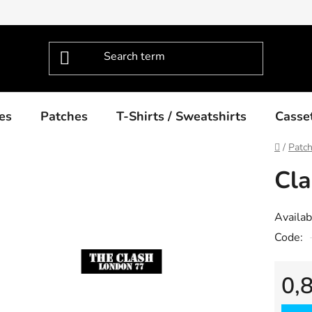
es
Patches
T-Shirts / Sweatshirts
Casse
Home
/
Patc
Cla
Availabi
Code:
0,
Measu