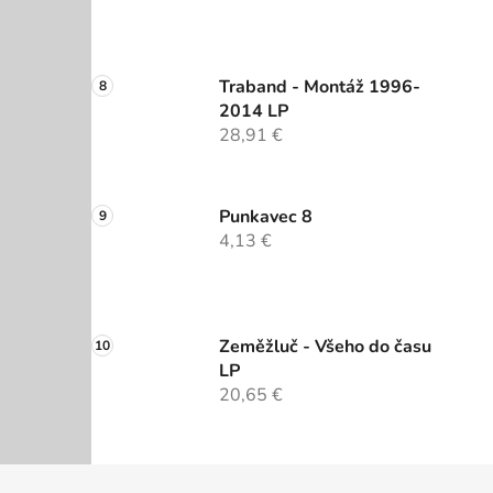
Traband - Montáž 1996-
2014 LP
28,91 €
Punkavec 8
4,13 €
Zeměžluč - Všeho do času
LP
20,65 €