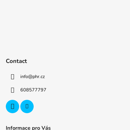
r
Contact
info
@
phr.cz
608577797
Informace pro Vás