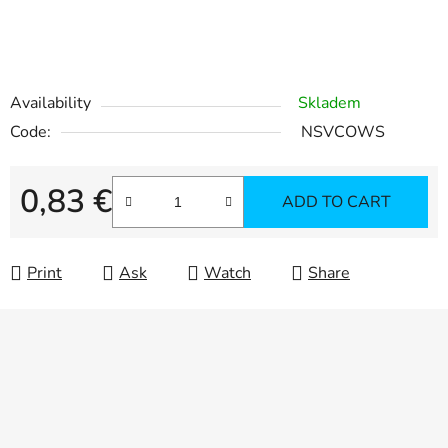
Availability
Skladem
Code:
NSVCOWS
0,83 €
ADD TO CART
Measure price:
Print
Ask
Watch
Share
F
o
o
t
e