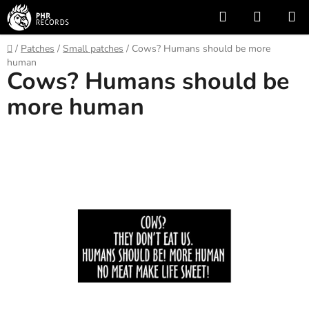
Skip
Search
SHOPP
to
CART
content
Home
/
Patches
/
Small patches
/
Cows? Humans should be more
human
Cows? Humans should be
more human