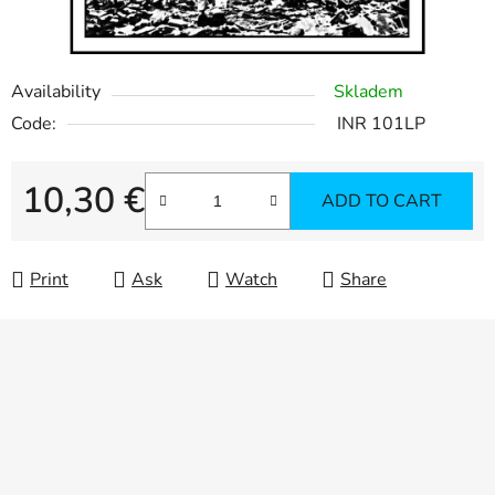
Availability
Skladem
Code:
INR 101LP
10,30 €
ADD TO CART
Measure price:
Print
Ask
Watch
Share
F
o
o
t
e
r