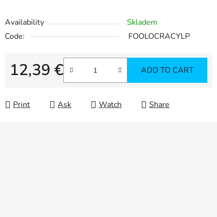
Availability
Skladem
Code:
FOOLOCRACYLP
12,39 €
ADD TO CART
Measure price:
Print
Ask
Watch
Share
F
o
o
t
e
r