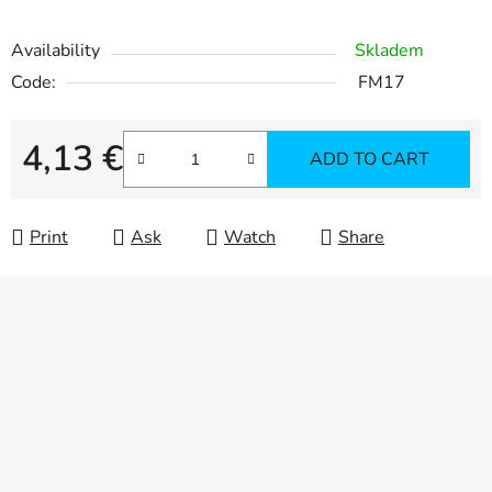
Availability
Skladem
Code:
FM17
4,13 €
ADD TO CART
Measure price:
Print
Ask
Watch
Share
F
o
o
t
e
r