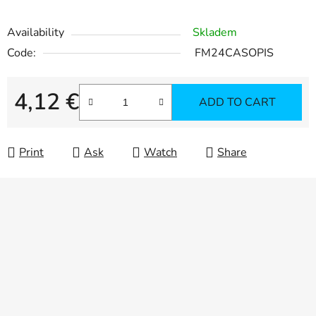
Availability
Skladem
Code:
FM24CASOPIS
4,12 €
ADD TO CART
Measure price:
Print
Ask
Watch
Share
F
o
o
t
e
r