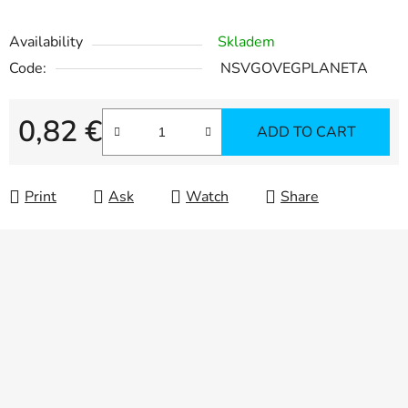
Availability
Skladem
Code:
NSVGOVEGPLANETA
0,82 €
ADD TO CART
Measure price:
Print
Ask
Watch
Share
F
o
o
t
e
r