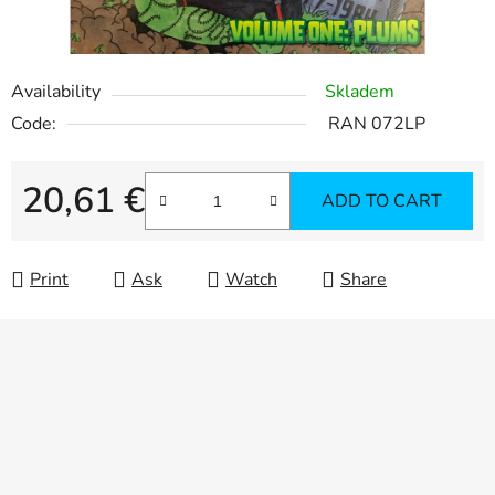
Availability
Skladem
Code:
RAN 072LP
20,61 €
ADD TO CART
Measure price:
Print
Ask
Watch
Share
F
o
o
t
e
r