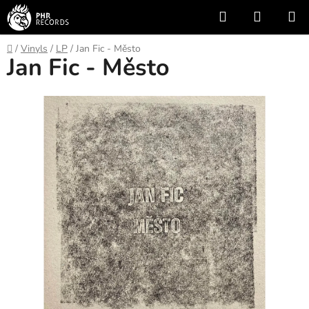
Skip
Search
SHOPP
to
CART
content
Home
/
Vinyls
/
LP
/
Jan Fic - Město
Jan Fic - Město