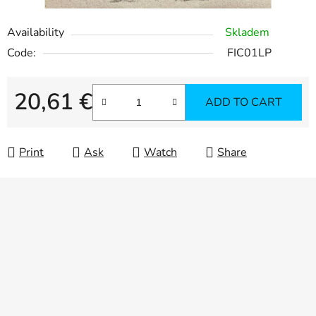
Availability
Skladem
Code:
FIC01LP
20,61 €
ADD TO CART
Measure price:
Print
Ask
Watch
Share
F
o
o
t
e
r