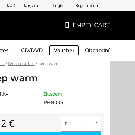
EUR
English
Login
Registration
EMPTY CART
SHOPPING
CART
ttes
CD/DVD
Voucher
Obchodní podmínk
hes
/
Small patches
/
Keep warm
ep warm
lity
Skladem
PHN095
82 €
re price: