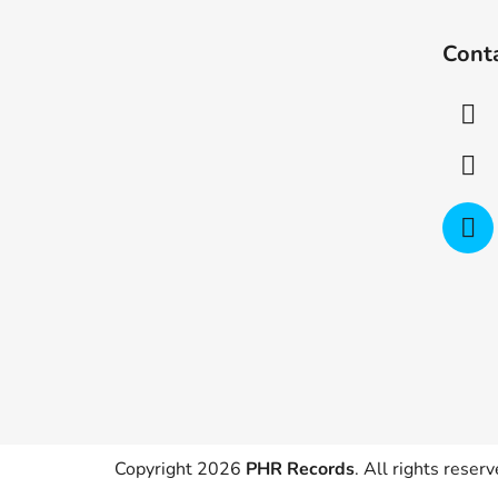
F
o
Cont
o
t
e
r
Copyright 2026
PHR Records
. All rights reserv