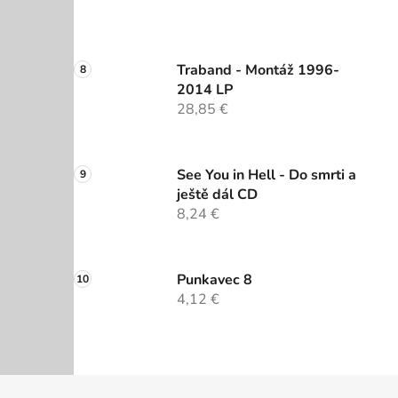
Traband - Montáž 1996-
2014 LP
28,85 €
See You in Hell - Do smrti a
ještě dál CD
8,24 €
Punkavec 8
4,12 €