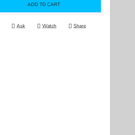
ADD TO CART
Ask
Watch
Share