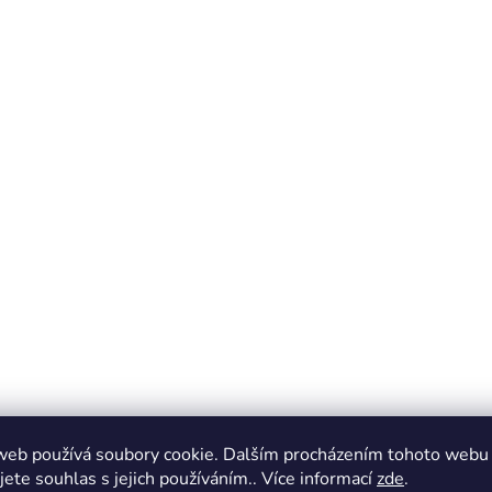
web používá soubory cookie. Dalším procházením tohoto webu
jete souhlas s jejich používáním.. Více informací
zde
.