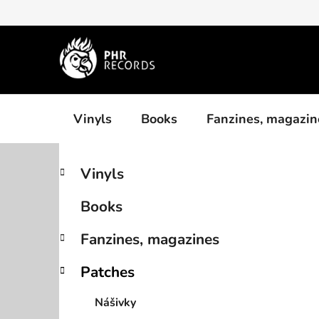
Skip
to
content
Vinyls
Books
Fanzines, magazin
S
C
Skip
Vinyls
a
categories
i
t
d
Books
e
e
g
b
Fanzines, magazines
o
a
r
Patches
i
r
e
Nášivky
s