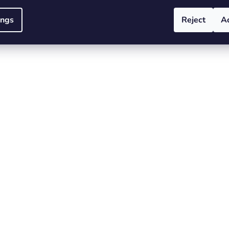
ings
Reject
A