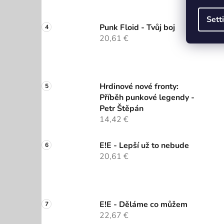
Sett
Punk Floid - Tvůj boj
20,61 €
Hrdinové nové fronty:
Příběh punkové legendy -
Petr Štěpán
14,42 €
E!E - Lepší už to nebude
20,61 €
E!E - Děláme co můžem
22,67 €