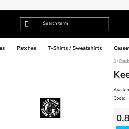
es
Patches
T-Shirts / Sweatshirts
Casse
Home
/
Patc
Ke
Availabi
Code:
0,
Measu