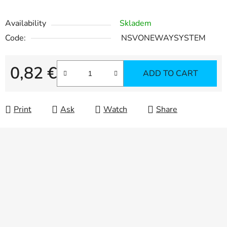
Availability
Skladem
Code:
NSVONEWAYSYSTEM
0,82 €
ADD TO CART
Measure price:
Print
Ask
Watch
Share
F
o
o
t
e
r