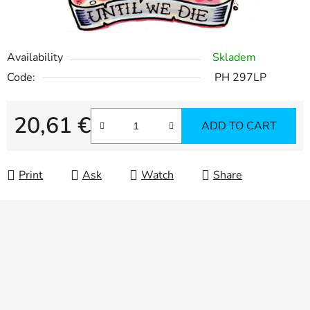
Availability
Skladem
Code:
PH 297LP
20,61 €
ADD TO CART
Measure price:
Print
Ask
Watch
Share
F
o
o
t
e
r