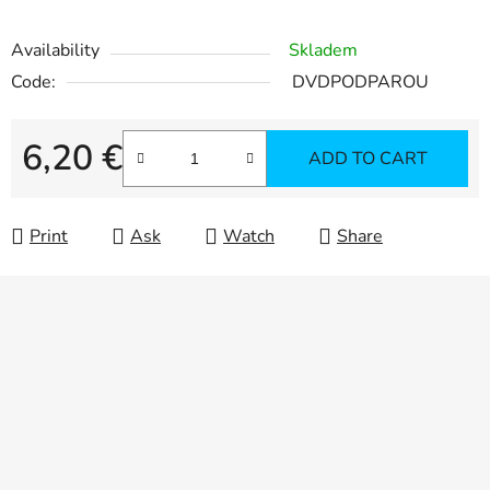
Availability
Skladem
Code:
DVDPODPAROU
6,20 €
ADD TO CART
Measure price:
Print
Ask
Watch
Share
F
o
o
t
e
r