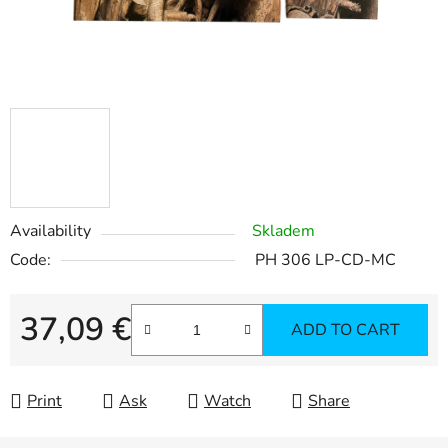
Availability
Skladem
Code:
PH 306 LP-CD-MC
37,09 €
ADD TO CART
Measure price:
Print
Ask
Watch
Share