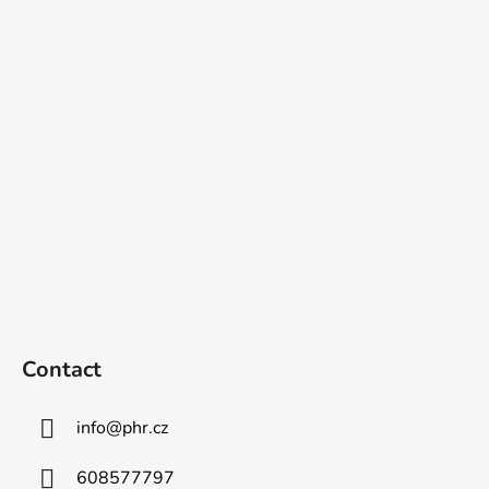
F
o
o
t
e
r
Contact
info
@
phr.cz
608577797