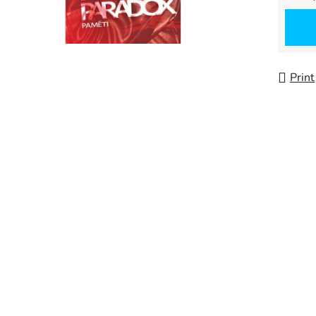
Measu
Print