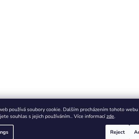
web používá soubory cookie. Dalším procházením tohoto webu
jete souhlas s jejich používáním.. Více informací
zde
.
ings
Reject
A