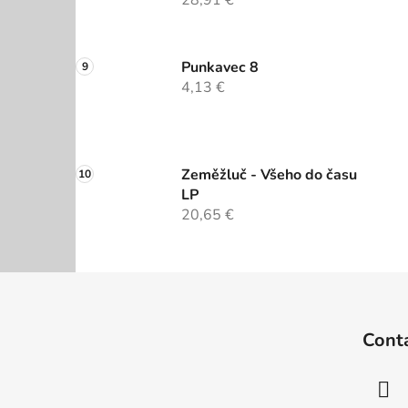
28,91 €
Punkavec 8
4,13 €
Zeměžluč - Všeho do času
LP
20,65 €
F
o
Cont
o
t
e