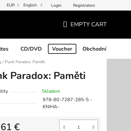
EUR
English
Login
Registration
EMPTY CART
SHOPPING
CART
ttes
CD/DVD
Voucher
Obchodní podmínk
s
/
Punk Paradox: Paměti
k Paradox: Paměti
lity
Skladem
978-80-7287-285-5 -
KNIHA-
,61 €