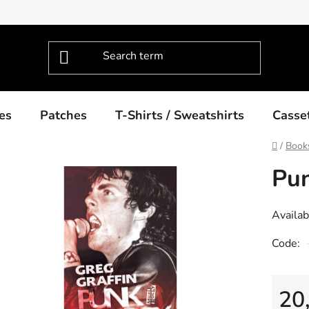
es
Patches
T-Shirts / Sweatshirts
Casse
Home
/
Book
Pun
Availabi
Code:
20