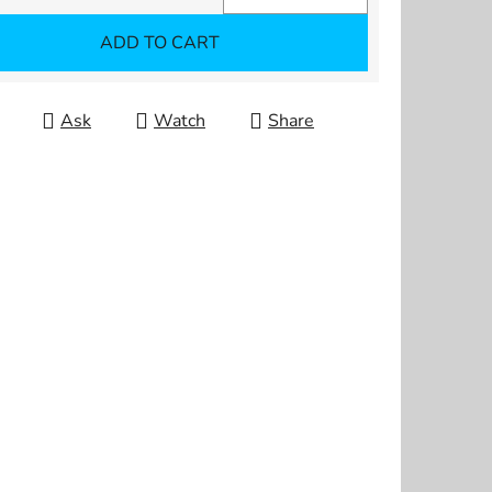
re price:
ADD TO CART
Ask
Watch
Share