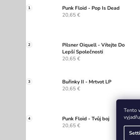
Punk Floid - Pop Is Dead
20,65 €
Pilsner Oiquell - Vítejte Do
Lepší Společnosti
20,65 €
Buřinky II - Mrtvot LP
20,65 €
Tento 
vyjadřu
Punk Floid - Tvůj boj
20,65 €
Sett