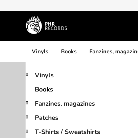
Skip
to
content
Vinyls
Books
Fanzines, magazin
S
C
Skip
Vinyls
a
categories
i
t
d
Books
e
e
g
b
Fanzines, magazines
o
a
r
Patches
i
r
e
T-Shirts / Sweatshirts
s