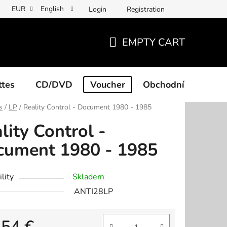
EUR
English
Login
Registration
EMPTY CART
SHOPPING
CART
ttes
CD/DVD
Voucher
Obchodní podmínk
s
/
LP
/
Reality Control - Document 1980 - 1985
lity Control -
cument 1980 - 1985
lity
Skladem
ANTI28LP
,54 €