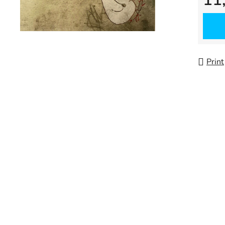
Measu
Print