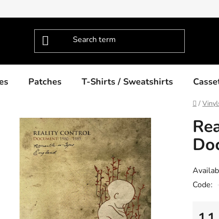
es
Patches
T-Shirts / Sweatshirts
Casse
Home
/
Vinyl
Rea
Do
Availabi
Code:
11