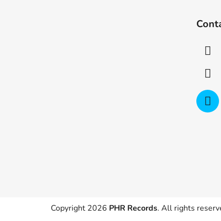
F
o
Cont
o
t
e
r
Copyright 2026
PHR Records
. All rights reserv