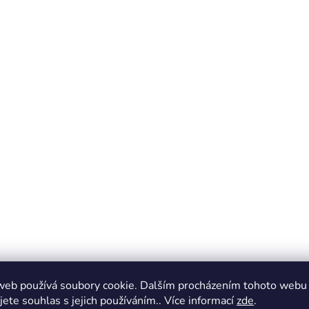
web používá soubory cookie. Dalším procházením tohoto webu
jete souhlas s jejich používáním.. Více informací
zde
.