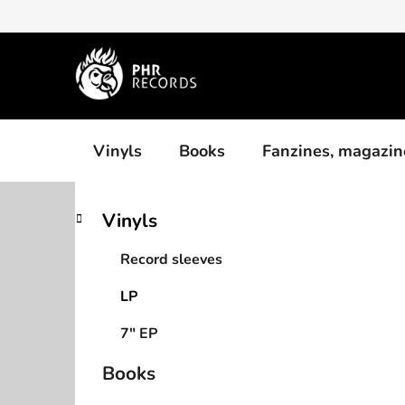
Skip
to
content
Vinyls
Books
Fanzines, magazin
S
C
Skip
Vinyls
a
categories
i
t
d
Record sleeves
e
e
g
LP
b
o
a
r
7" EP
i
r
e
Books
s