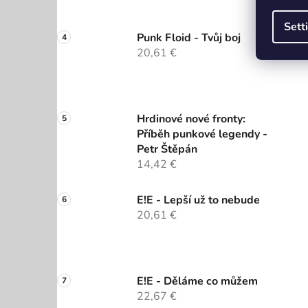
Sett
Punk Floid - Tvůj boj
20,61 €
Hrdinové nové fronty:
Příběh punkové legendy -
Petr Štěpán
14,42 €
E!E - Lepší už to nebude
20,61 €
E!E - Děláme co můžem
22,67 €