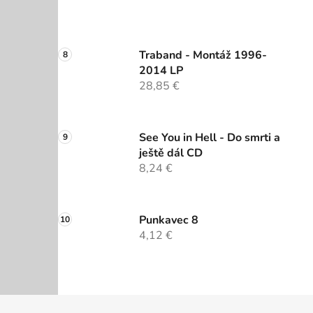
Traband - Montáž 1996-
2014 LP
28,85 €
See You in Hell - Do smrti a
ještě dál CD
8,24 €
Punkavec 8
4,12 €