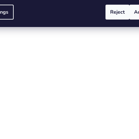
ings
Reject
A