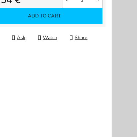
re price:
ADD TO CART
Ask
Watch
Share