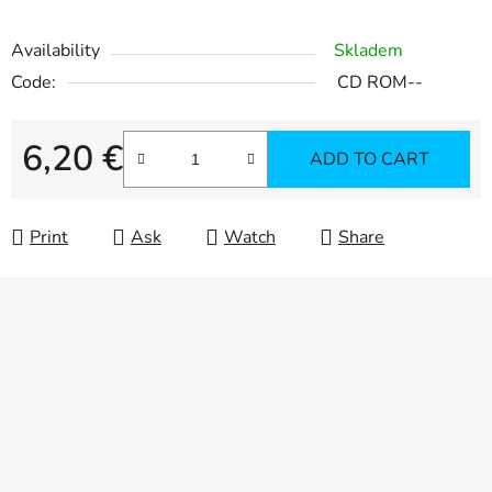
Availability
Skladem
Code:
CD ROM--
6,20 €
ADD TO CART
Measure price:
Print
Ask
Watch
Share
F
o
o
t
e
r