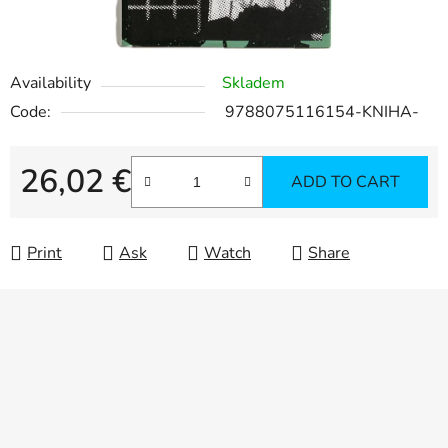
Availability
Skladem
Code:
9788075116154-KNIHA-
26,02 €
ADD TO CART
Measure price:
Print
Ask
Watch
Share
F
o
o
t
e
r