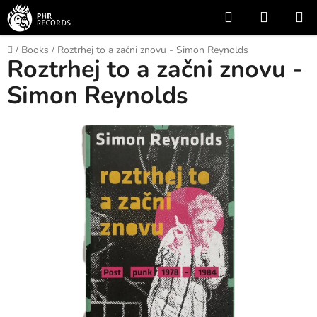
Skip
Search
SHOPP
to
CART
content
Home
/
Books
/
Roztrhej to a začni znovu - Simon Reynolds
Roztrhej to a začni znovu -
Simon Reynolds