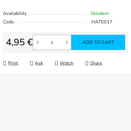
Availability
Skladem
Code:
HATE017
4,95 €
ADD TO CART
Measure price:
Print
Ask
Watch
Share
F
o
o
t
e
r