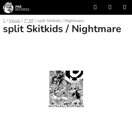
Skip
Search
SHOPP
to
CART
content
Home
/
Vinyls
/
7" EP
/
split Skitkids / Nightmare
split Skitkids / Nightmare