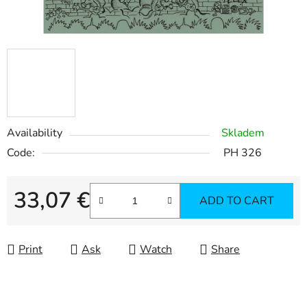
Availability
Skladem
Code:
PH 326
33,07 €
ADD TO CART
Measure price:
Print
Ask
Watch
Share