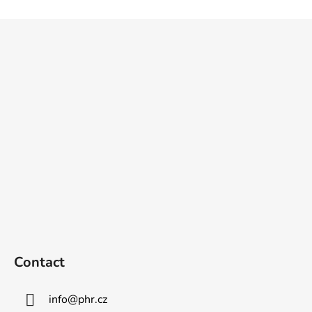
F
o
o
t
e
r
Contact
info
@
phr.cz