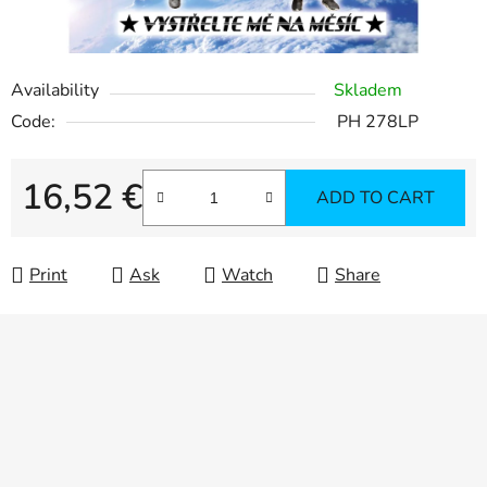
Availability
Skladem
Code:
PH 278LP
16,52 €
ADD TO CART
Measure price:
Print
Ask
Watch
Share
F
o
o
t
e
r