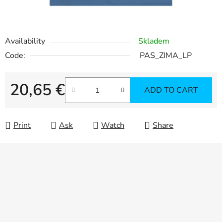
Availability
Skladem
Code:
PAS_ZIMA_LP
20,65 €
ADD TO CART
Measure price:
Print
Ask
Watch
Share
F
o
o
t
e
r