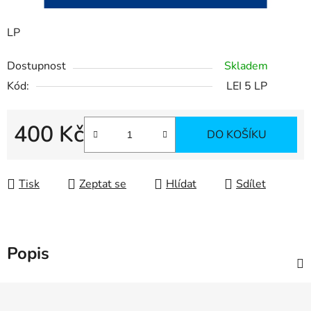
LP
Dostupnost
Skladem
Kód:
LEI 5 LP
400 Kč
DO KOŠÍKU
Měrná cena:
Tisk
Zeptat se
Hlídat
Sdílet
Popis
Z
á