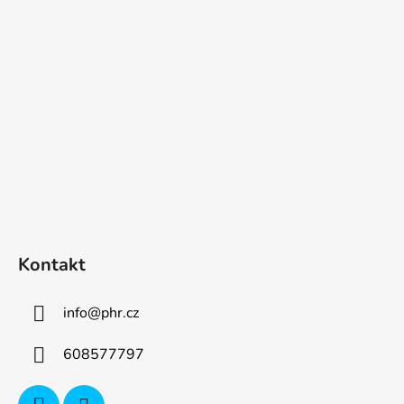
p
a
t
í
Kontakt
info
@
phr.cz
608577797