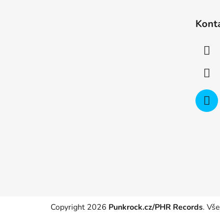
Z
á
Kont
p
a
t
í
Copyright 2026
Punkrock.cz/PHR Records
. Vš