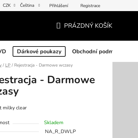
CZK
Čeština
Přihlášení
Registrace
PRÁZDNÝ KOŠÍK
NÁKUPNÍ
KOŠÍK
VD
Dárkové poukazy
Obchodní podmínky
y
/
LP
/
Rejestracja - Darmowe wczasy
estracja - Darmowe
zasy
it milky clear
nost
Skladem
NA_R_DWLP