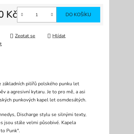
0 Kč
DO KOŠÍKU
 cena:
Zeptat se
Hlídat
t
 základních pilířů polského punku let
v a agresivní kytaru. Je to pro mě, a asi
olských punkových kapel let osmdesátých.
nnedys, Discharge stylu se silnými texty,
s jsou stále velmi působivé. Kapela
to Punk".