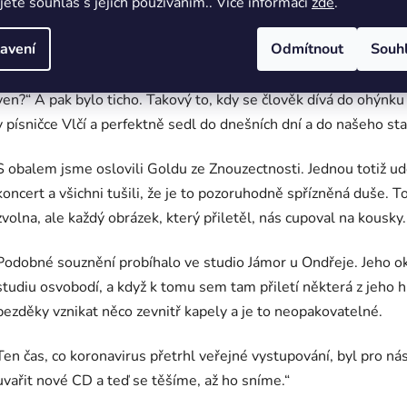
jete souhlas s jejich používáním.. Více informací
zde
.
„Seděli jsme u táboráku na soustředění a trochu si lámali hlavy. 
avení
Odmítnout
Souh
Paví, Braní – následovaly záchvaty smíchu a bujaré veselí. Pak s
pomyslíš na naši kapelu?“ a Kateřina řekla: „Srdce.“ Marka řekla
ven?“ A pak bylo ticho. Takový to, kdy se člověk dívá do ohýnku
v písničce Vlčí a perfektně sedl do dnešních dní a do našeho st
S obalem jsme oslovili Goldu ze Znouzectnosti. Jednou totiž ud
koncert a všichni tušili, že je to pozoruhodně spřízněná duše. T
zvolna, ale každý obrázek, který přiletěl, nás cupoval na kousky
Podobné souznění probíhalo ve studio Jámor u Ondřeje. Jeho ok
studiu osvobodí, a když k tomu sem tam přiletí některá z jeho hl
bezděky vznikat něco zevnitř kapely a je to neopakovatelné.
Ten čas, co koronavirus přetrhl veřejné vystupování, byl pro 
uvařit nové CD a teď se těšíme, až ho sníme.“