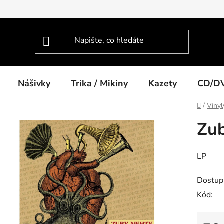
Nášivky
Trika / Mikiny
Kazety
CD/D
Domů
/
Vinyl
Zub
LP
Dostup
Kód: