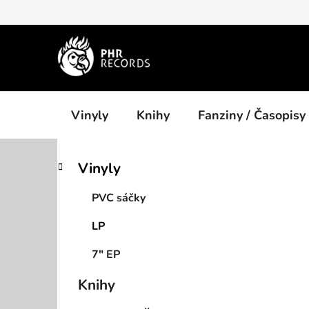
Přejít
na
obsah
Vinyly
Knihy
Fanziny / Časopisy
P
K
Přeskočit
Vinyly
a
kategorie
o
t
s
PVC sáčky
e
t
g
LP
r
o
a
r
7" EP
i
n
e
n
Knihy
í