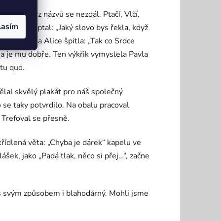
Ani jeden z názvů se nezdál. Ptačí, Vlčí,
lasím
e někdo zeptal: „Jaký slovo bys řekla, když
: „Chodby“ a Alice špitla: „Tak co Srdce
 a je mu dobře. Ten výkřik vymyslela Pavla
atu quo.
ělal skvělý plakát pro náš společný
o se taky potvrdilo. Na obalu pracoval
. Trefoval se přesně.
řídlená věta: „Chyba je dárek“ kapelu ve
ášek, jako „Padá tlak, něco si přej…“, začne
nás svým způsobem i blahodárný. Mohli jsme