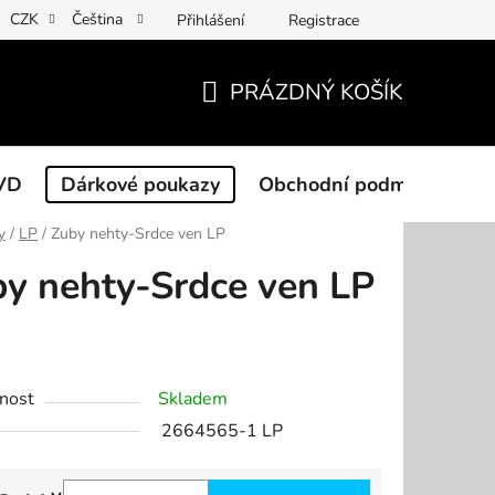
CZK
Čeština
Přihlášení
Registrace
PRÁZDNÝ KOŠÍK
NÁKUPNÍ
KOŠÍK
VD
Dárkové poukazy
Obchodní podmínky
y
/
LP
/
Zuby nehty-Srdce ven LP
y nehty-Srdce ven LP
nost
Skladem
2664565-1 LP