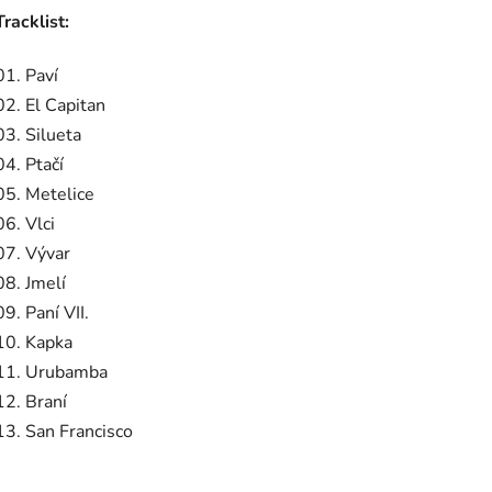
Tracklist:
01. Paví
02. El Capitan
03. Silueta
04. Ptačí
05. Metelice
06. Vlci
07. Vývar
08. Jmelí
09. Paní VII.
10. Kapka
11. Urubamba
12. Braní
13. San Francisco