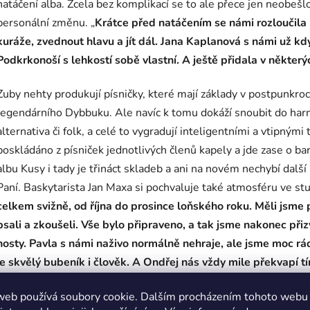
natáčení alba. Zcela bez komplikací se to ale přece jen neobeš
personální změnu. „
Krátce před natáčením se námi rozloučila
kuráže, zvednout hlavu a jít dál. Jana Kaplanová s námi už kdy
Podkrkonoší s lehkostí sobě vlastní. A ještě přidala v některý
Zuby nehty produkují písničky, které mají základy v postpunkro
legendárního Dybbuku. Ale navíc k tomu dokáží snoubit do harmo
alternativa či folk, a celé to vygradují inteligentními a vtipnými
poskládáno z písniček jednotlivých členů kapely a jde zase o b
albu Kusy i tady je třináct skladeb a ani na novém nechybí dalš
Paní. Baskytarista Jan Maxa si pochvaluje také atmosféru ve stu
celkem svižně, od října do prosince loňského roku. Měli jsme
psali a zkoušeli. Vše bylo připraveno, a tak jsme nakonec přizva
hosty. Pavla s námi naživo normálně nehraje, ale jsme moc rádi
je skvělý bubeník i člověk. A Ondřej nás vždy mile překvapí tí
„Najít název alba je vždycky oříšek,“ přiznávají Zuby nehty.
web používá soubory cookie. Dalším procházením tohoto webu