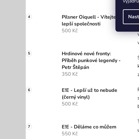
vyjadřu
Nast
Pilsner Oiquell - Vítejte do
lepší společnosti
500 Kč
Hrdinové nové fronty:
Příběh punkové legendy -
Petr Štěpán
350 Kč
E!E - Lepší už to nebude
(černý vinyl)
500 Kč
E!E - Děláme co můžem
550 Kč