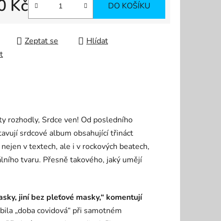
0 Kč
DO KOŠÍKU
 cena:
Zeptat se
Hlídat
t
ty rozhodly, Srdce ven! Od posledního
vují srdcové album obsahující třináct
nejen v textech, ale i v rockových beatech,
ního tvaru. Přesně takového, jaký umějí
asky, jiní bez pleťové masky,“
komentují
sobila „doba covidová“ při samotném