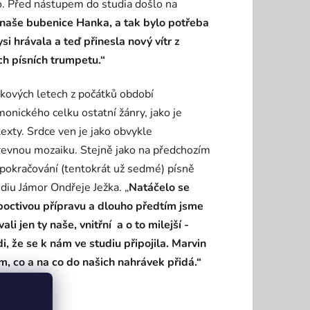
lo. Před nástupem do studia došlo na
 naše bubenice Hanka, a tak bylo potřeba
si hrávala a teď přinesla nový vítr z
ch písních trumpetu.“
ckových letech z počátků období
nického celku ostatní žánry, jako je
 texty. Srdce ven je jako obvykle
arevnou mozaiku. Stejně jako na předchozím
í pokračování (tentokrát už sedmé) písně
diu Jámor Ondřeje Ježka. „
Natáčelo se
 poctivou přípravu a dlouho předtím jsme
li jen ty naše, vnitřní
­ a o to milejší
­
, že se k nám ve studiu připojila. Marvin
m, co a na co do našich nahrávek přidá.“