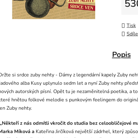
53
Měrná
Tisk
Sdíle
Popis
Držte si srdce zuby nehty - Dámy z legendární kapely Zuby neh
řadového alba Kusy uplynulo sedm let a nyní Zuby nehty předsta
nových autorských písní. Opět tu je nezaměnitelná poetika, a to 
které hnětou folkové melodie s punkovým feelingem do originál
jen Zuby nehty.
„Někteří z nás odmítli vkročit do studia bez celoobličejové m
Marka Míková a
Kateřina Jirčíková největší zádrhel, který způ