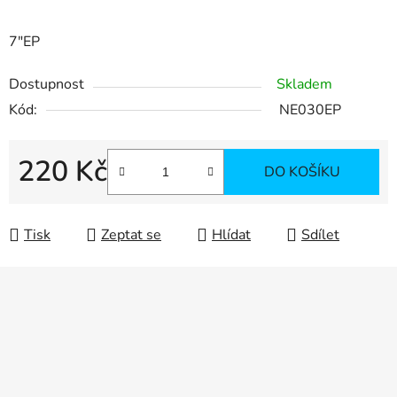
7"EP
Dostupnost
Skladem
Kód:
NE030EP
220 Kč
DO KOŠÍKU
Měrná cena:
Tisk
Zeptat se
Hlídat
Sdílet
Z
á
p
a
t
í