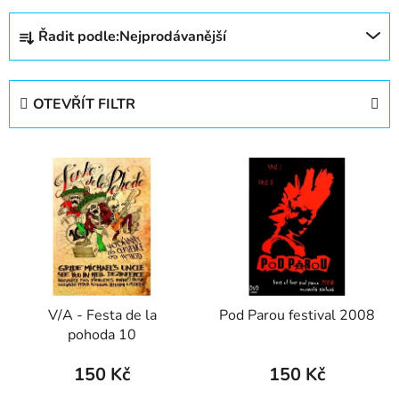
Ř
Řadit podle:
Nejprodávanější
a
z
e
OTEVŘÍT FILTR
n
í
V
p
ý
r
p
o
i
d
s
u
p
k
r
t
V/A - Festa de la
Pod Parou festival 2008
o
ů
pohoda 10
d
u
150 Kč
150 Kč
k