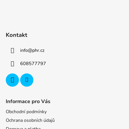
y
v
ý
p
i
Kontakt
s
u
info
@
phr.cz
608577797
Informace pro Vás
Obchodní podmínky
Ochrana osobních údajů