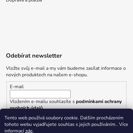
Doprava a platba
Odebírat newsletter
Vložte svůj e-mail a my vám budeme zasílat informace o
nových produktech na našem e-shopu.
E-mail
Vložením e-mailu souhlasíte s
podmínkami ochrany
osobních údajů
Tento web používá soubory cookie. Dalším procházením
PŘIHLÁSIT SE
tohoto webu vyjadřujete souhlas s jejich používáním.. Více
informací
zde
.