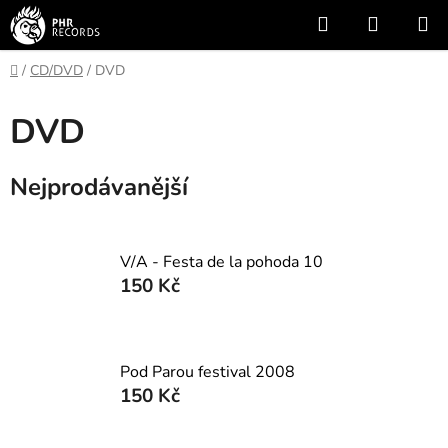
Přejít
Hledat
NÁKUP
na
KOŠÍK
obsah
Domů
/
CD/DVD
/
DVD
DVD
Nejprodávanější
V/A - Festa de la pohoda 10
150 Kč
Pod Parou festival 2008
150 Kč