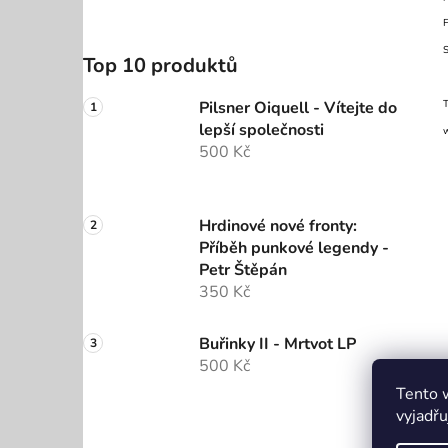
F
S
Top 10 produktů
Pilsner Oiquell - Vítejte do
T
lepší společnosti
500 Kč
Hrdinové nové fronty:
Příběh punkové legendy -
Petr Štěpán
350 Kč
Buřinky II - Mrtvot LP
500 Kč
Tento 
vyjadřu