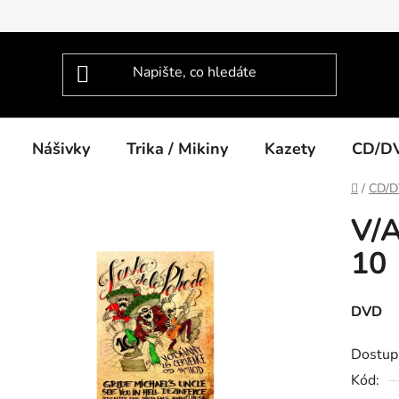
Nášivky
Trika / Mikiny
Kazety
CD/D
Domů
/
CD/
V/A
10
DVD
Dostup
Kód: