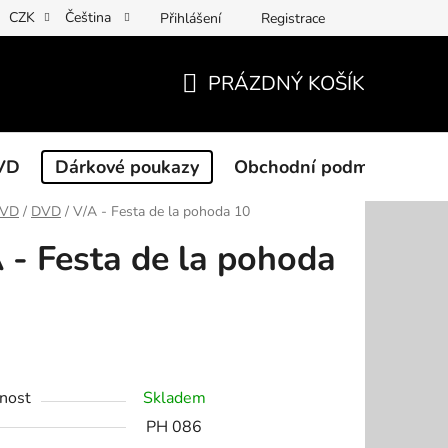
CZK
Čeština
Přihlášení
Registrace
PRÁZDNÝ KOŠÍK
NÁKUPNÍ
KOŠÍK
VD
Dárkové poukazy
Obchodní podmínky
DVD
/
DVD
/
V/A - Festa de la pohoda 10
 - Festa de la pohoda
nost
Skladem
PH 086