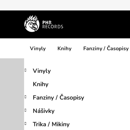
Přejít
na
obsah
Vinyly
Knihy
Fanziny / Časopisy
P
K
Přeskočit
Vinyly
a
kategorie
o
t
s
Knihy
e
t
g
r
Fanziny / Časopisy
o
a
r
Nášivky
i
n
e
n
Trika / Mikiny
í