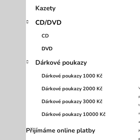
p
Kazety
a
n
CD/DVD
e
CD
l
DVD
Dárkové poukazy
Dárkové poukazy 1000 Kč
Dárkové poukazy 2000 Kč
V
p
Dárkové poukazy 3000 Kč
t
Dárkové poukazy 10000 Kč
n
a
Přijímáme online platby
j