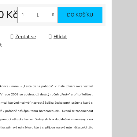
0 Kč
DO KOŠÍKU
 cena:
Zeptat se
Hlídat
t
once i název - „Festa de la pohoda“. Z malé lokální akce festival
V roce 2008 se odehrál už desátý ročník „Festy“ a při příležitosti
, mezi kterými nechybí naprostá špička české punk scény a které si
u, až k pořádně našlápnutému hardcorepunku. Nesmí se zapomenout
 pomocí několika kamer. Svižný střih a dodatečně zmixovaný zvuk
átka zajímavá nahrávka u které si přijdou na své nejen účastníci této