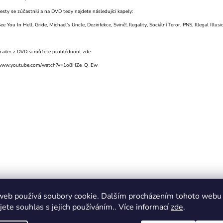
esty se zúčastnili a na DVD tedy najdete následující kapely:
ee You In Hell, Gride, Michael’s Uncle, Dezinfekce, Svině!, Ilegality, Sociální Teror, PNS, Illegal Ill
railer z DVD si můžete prohlédnout zde:
www.youtube.com/watch?v=1o8HZe_Q_Ew
web používá soubory cookie. Dalším procházením tohoto webu
jete souhlas s jejich používáním.. Více informací
zde
.