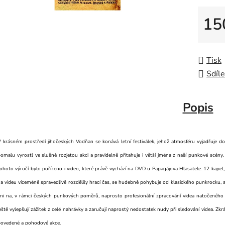
15
Měrná
Tisk
Sdíle
Popis
 krásném prostředí jihočeských Vodňan se konává letní festiválek, jehož atmosféru vyjadřuje dok
omalu vyrostl ve slušně rozjetou akci a pravidelně přitahuje i větší jména z naší punkové scény. 
ohoto výročí bylo pořízeno i video, které právě vychází na DVD u Papagájova Hlasatele. 12 kapel
a videu víceméně spravedlivě rozdělily hrací čas, se hudebně pohybuje od klasického punkrock
ni na, v rámci českých punkových poměrů, naprosto profesionální zpracování videa natočeného
eště vylepšují zážitek z celé nahrávky a zaručují naprostý nedostatek nudy při sledování videa. Zkr
povedené a pohodové akce.