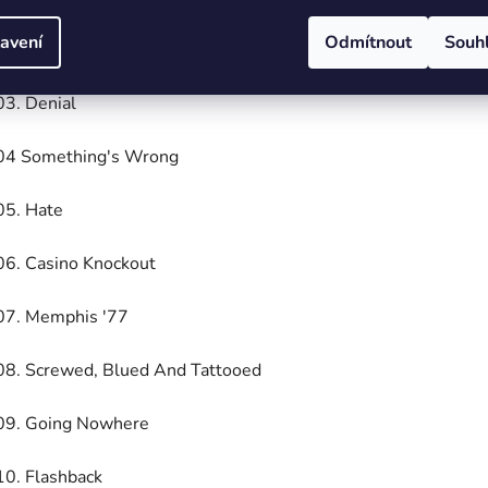
avení
Odmítnout
Souh
02. Hey Baby
03. Denial
04 Something's Wrong
05. Hate
06. Casino Knockout
07. Memphis '77
08. Screwed, Blued And Tattooed
09. Going Nowhere
10. Flashback