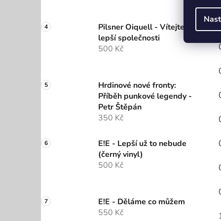
Nast
Pilsner Oiquell - Vítejte do
lepší společnosti
500 Kč
Hrdinové nové fronty:
Příběh punkové legendy -
Petr Štěpán
350 Kč
E!E - Lepší už to nebude
(černý vinyl)
500 Kč
E!E - Děláme co můžem
550 Kč