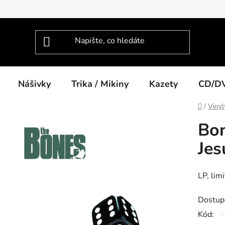
Nášivky
Trika / Mikiny
Kazety
CD/D
Domů
/
Vinyl
Bon
Jes
LP, lim
Dostup
Kód: