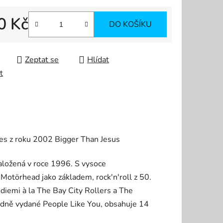
0 Kč
DO KOŠÍKU
 cena:
Zeptat se
Hlídat
t
nes z roku 2002 Bigger Than Jesus
založená v roce 1996. S vysoce
törhead jako základem, rock'n'roll z 50.
diemi à la The Bay City Rollers a The
odně vydané People Like You, obsahuje 14