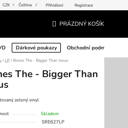
CZK
Čeština
Přihlášení
Registrace
PRÁZDNÝ KOŠÍK
NÁKUPNÍ
KOŠÍK
VD
Dárkové poukazy
Obchodní podmínky
y
/
LP
/
Bones The - Bigger Than Jesus
es The - Bigger Than
us
itovaný zelený vinyl
nost
Skladem
SRE627LP