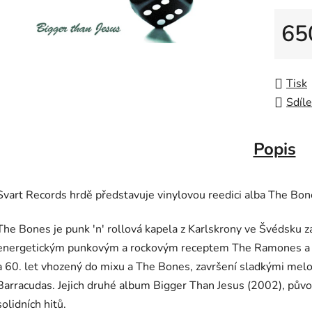
65
Měrná
Tisk
Sdíle
Popis
Svart Records hrdě představuje vinylovou reedici alba The Bo
The Bones je punk 'n' rollová kapela z Karlskrony ve Švédsku 
energetickým punkovým a rockovým receptem The Ramones a Mo
a 60. let vhozený do mixu a The Bones, završení sladkými melo
Barracudas. Jejich druhé album Bigger Than Jesus (2002), pův
solidních hitů.