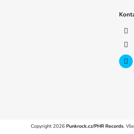
Z
á
Kont
p
a
t
í
Copyright 2026
Punkrock.cz/PHR Records
. Vš