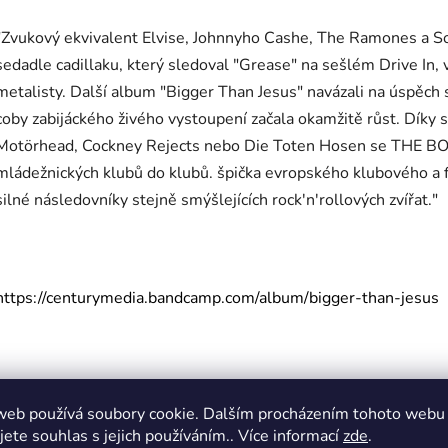
"Zvukový ekvivalent Elvise, Johnnyho Cashe, The Ramones a Soc
sedadle cadillaku, který sledoval "Grease" na sešlém Drive In,
metalisty. Další album "Bigger Than Jesus" navázali na úspě
coby zabijáckého živého vystoupení začala okamžitě růst. Díky sd
Motörhead, Cockney Rejects nebo Die Toten Hosen se THE BON
mládežnických klubů do klubů. špička evropského klubového a f
silné následovníky stejně smýšlejících rock'n'rollových zvířat."
https://centurymedia.bandcamp.com/album/bigger-than-jesus
Tracklist
:
web používá soubory cookie. Dalším procházením tohoto webu
jete souhlas s jejich používáním.. Více informací
zde
.
01. Chrome, Smoke And Thunderroads