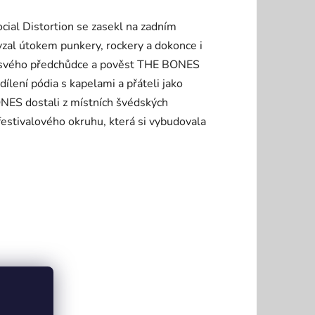
ial Distortion se zasekl na zadním
 vzal útokem punkery, rockery a dokonce i
ch svého předchůdce a pověst THE BONES
ílení pódia s kapelami a přáteli jako
ES dostali z místních švédských
estivalového okruhu, která si vybudovala