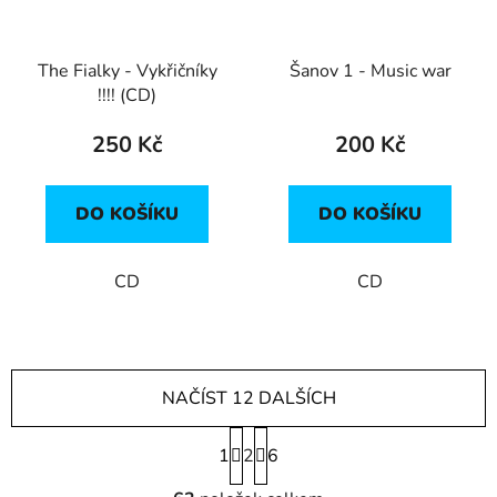
The Fialky - Vykřičníky
Šanov 1 - Music war
!!!! (CD)
250 Kč
200 Kč
DO KOŠÍKU
DO KOŠÍKU
CD
CD
NAČÍST 12 DALŠÍCH
S
1
2
t
6
r
O