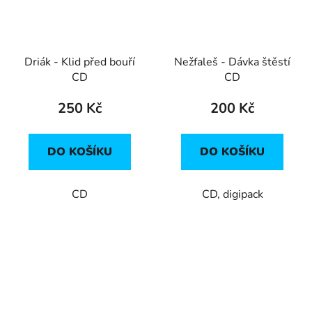
Driák - Klid před bouří
Nežfaleš - Dávka štěstí
CD
CD
250 Kč
200 Kč
DO KOŠÍKU
DO KOŠÍKU
CD
CD, digipack