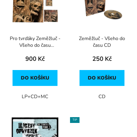
p
o
i
d
s
u
p
k
r
t
Pro tvrďáky Zeměžluč -
Zeměžluč - Všeho do
o
ů
Všeho do času
času CD
d
(LP+CD+MC)
u
900 Kč
250 Kč
k
t
DO KOŠÍKU
DO KOŠÍKU
ů
LP+CD+MC
CD
TIP