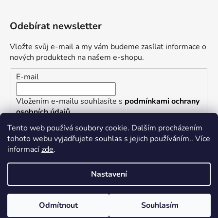
Odebírat newsletter
Vložte svůj e-mail a my vám budeme zasílat informace o
nových produktech na našem e-shopu.
E-mail
Vložením e-mailu souhlasíte s
podmínkami ochrany
osobních údajů
Tento web používá soubory cookie. Dalším procházením
PŘIHLÁSIT SE
tohoto webu vyjadřujete souhlas s jejich používáním.. Více
informací
zde
.
Nastavení
Vytvořil Shoptet
Nastavil tým EshopyUmíme.cz
Odmítnout
Souhlasím
Copyright 2026
Punkrock.cz/PHR Records
. Všechna