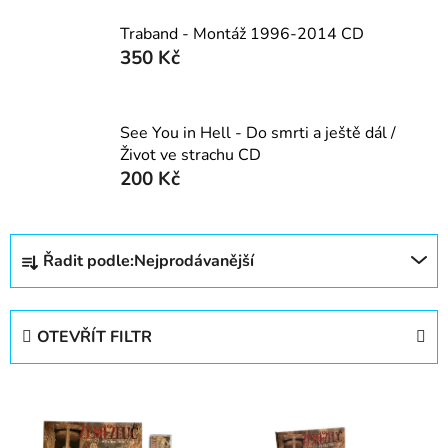
Traband - Montáž 1996-2014 CD
350 Kč
See You in Hell - Do smrti a ještě dál /
Život ve strachu CD
200 Kč
Ř
Řadit podle:
Nejprodávanější
a
z
e
OTEVŘÍT FILTR
n
í
V
p
ý
r