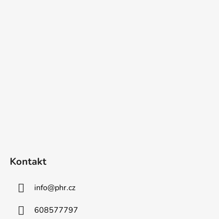
Z
á
p
a
t
í
Kontakt
info
@
phr.cz
608577797