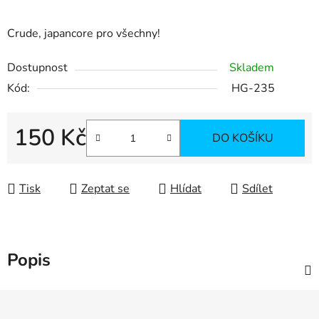
Crude, japancore pro všechny!
Dostupnost
Skladem
Kód:
HG-235
150 Kč
DO KOŠÍKU
Měrná cena:
Tisk
Zeptat se
Hlídat
Sdílet
Popis
Z
á