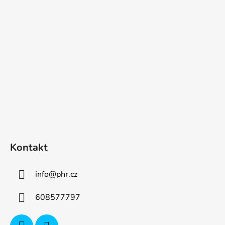
p
a
t
í
Kontakt
info
@
phr.cz
608577797