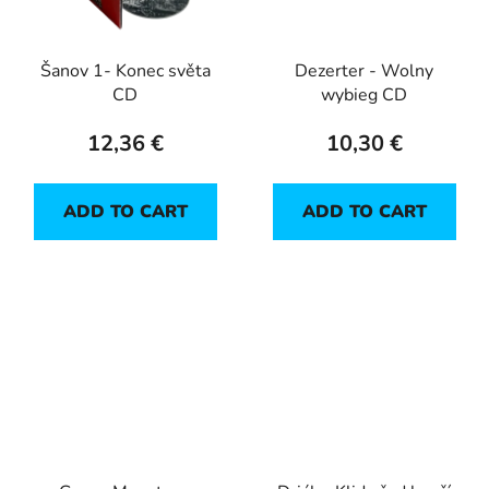
Šanov 1- Konec světa
Dezerter - Wolny
CD
wybieg CD
12,36 €
10,30 €
ADD TO CART
ADD TO CART