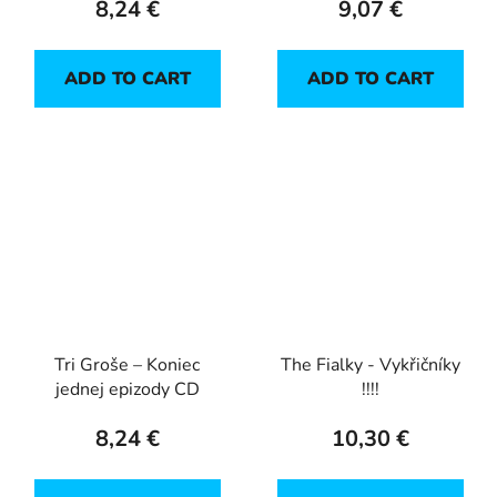
8,24 €
9,07 €
ADD TO CART
ADD TO CART
Tri Groše – Koniec
The Fialky - Vykřičníky
jednej epizody CD
!!!!
8,24 €
10,30 €