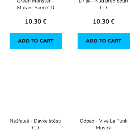
Green Monster -
Driák - Klid před bouří
Mutant Farm CD
CD
10,30 €
10,30 €
ADD TO CART
ADD TO CART
Nežfaleš - Dávka štěstí
Odpad - Viva La Punk
CD
Musica