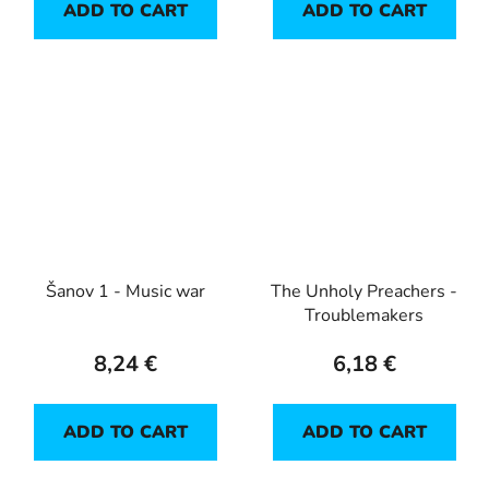
ADD TO CART
ADD TO CART
Šanov 1 - Music war
The Unholy Preachers -
Troublemakers
8,24 €
6,18 €
ADD TO CART
ADD TO CART