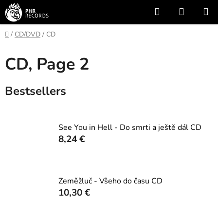
Skip
Search
SHOPP
to
CART
content
Home
/
CD/DVD
/
CD
CD
, Page 2
Bestsellers
See You in Hell - Do smrti a ještě dál CD
8,24 €
Zeměžluč - Všeho do času CD
10,30 €