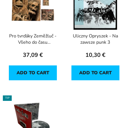
s
o
t
r
o
t
f
i
p
n
Pro tvrďáky Zeměžluč -
Uliczny Opryszek - Na
r
g
Všeho do času
zawsze punk 3
o
(LP+CD+MC)
d
37,09 €
10,30 €
u
c
ADD TO CART
ADD TO CART
t
s
TIP