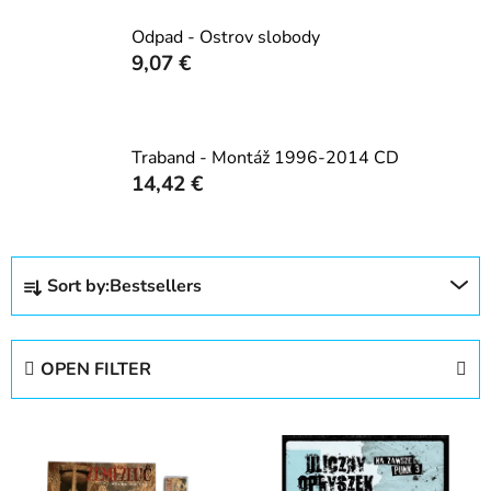
Odpad - Ostrov slobody
9,07 €
Traband - Montáž 1996-2014 CD
14,42 €
P
Sort by:
Bestsellers
r
o
d
OPEN FILTER
u
c
L
t
i
s