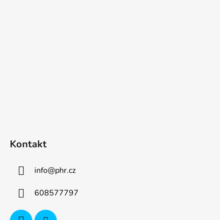
p
a
t
í
Kontakt
info
@
phr.cz
608577797