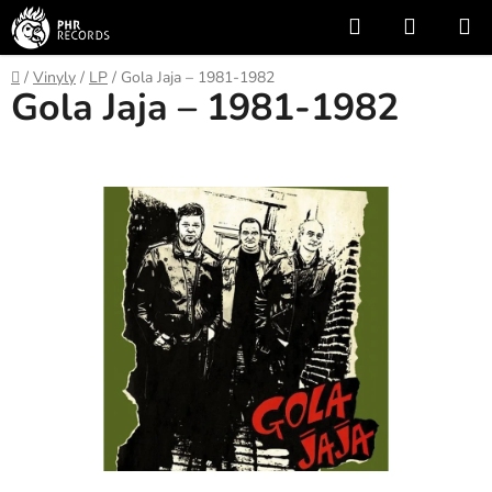
Přejít
Hledat
NÁKUP
na
KOŠÍK
obsah
Domů
/
Vinyly
/
LP
/
Gola Jaja – 1981-1982
Gola Jaja – 1981-1982