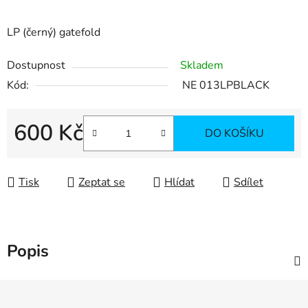
LP (černý) gatefold
Dostupnost
Skladem
Kód:
NE 013LPBLACK
600 Kč
DO KOŠÍKU
Měrná cena:
Tisk
Zeptat se
Hlídat
Sdílet
Popis
Z
á