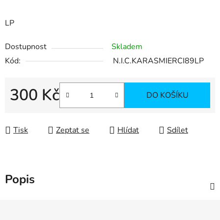
LP
Dostupnost
Skladem
Kód:
N.I.C.KARASMIERCI89LP
300 Kč
DO KOŠÍKU
Měrná cena:
Tisk
Zeptat se
Hlídat
Sdílet
Popis
Z
á