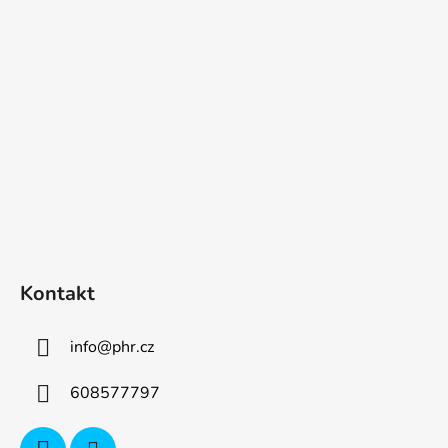
p
a
t
í
Kontakt
info
@
phr.cz
608577797