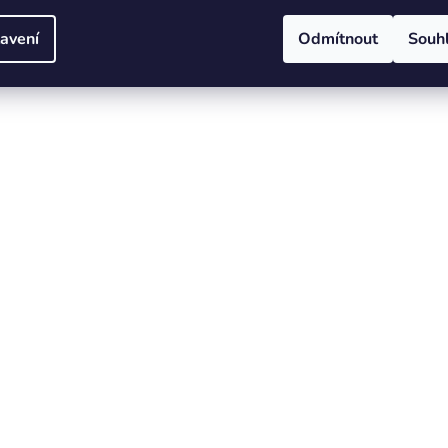
17. F.N.C.
avení
Odmítnout
Souh
18. Traces Of Decay