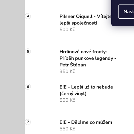
Nast
Pilsner Oiquell - Vítejte do
lepší společnosti
500 Kč
Hrdinové nové fronty:
Příběh punkové legendy -
Petr Štěpán
350 Kč
E!E - Lepší už to nebude
(černý vinyl)
500 Kč
E!E - Děláme co můžem
550 Kč