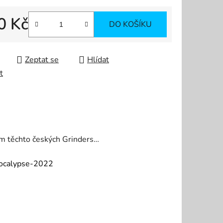
0 Kč
DO KOŠÍKU
 cena:
Zeptat se
Hlídat
t
 těchto českých Grinders…
pocalypse-2022