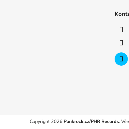
Z
á
Kont
p
a
t
í
Copyright 2026
Punkrock.cz/PHR Records
. Vš