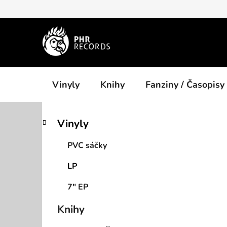
Přejít
na
obsah
Vinyly
Knihy
Fanziny / Časopisy
P
K
Přeskočit
Vinyly
a
kategorie
o
t
s
PVC sáčky
e
t
g
LP
r
o
a
r
7" EP
i
n
e
n
Knihy
í