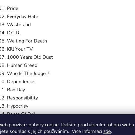
01. Pride
02. Everyday Hate
03. Wasteland
04. D.C.D.
05. Waiting For Death
06. Kill Your TV
07. 1000 Years Old Dust
08. Human Greed
09. Who Is The Judge ?
10. Dependence
11. Bad Day
12. Responsibility
13. Hypocrisy
14. Roots Of Evil
15. Enlightenment
web používá soubory cookie. Dalším procházením tohoto webu
16. Cought In A Cage
jete souhlas s jejich používáním.. Více informací
zde
.