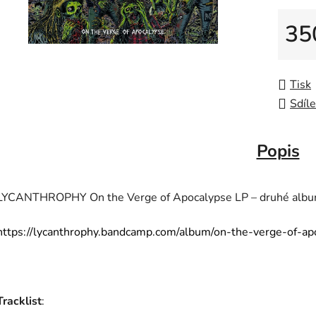
35
Měrná
Tisk
Sdíle
Popis
LYCANTHROPHY On the Verge of Apocalypse LP – druhé album
https://lycanthrophy.bandcamp.com/album/on-the-verge-of-a
Tracklist
: