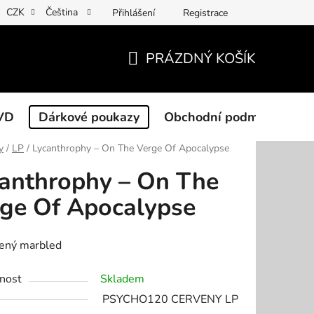
CZK
Čeština
Přihlášení
Registrace
PRÁZDNÝ KOŠÍK
NÁKUPNÍ
KOŠÍK
VD
Dárkové poukazy
Obchodní podmínky
y
/
LP
/
Lycanthrophy – On The Verge Of Apocalypse
anthrophy – On The
ge Of Apocalypse
vený marbled
nost
Skladem
PSYCHO120 CERVENY LP