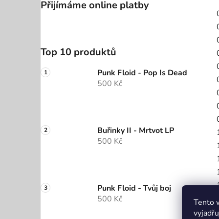
Přijímáme online platby
Top 10 produktů
Punk Floid - Pop Is Dead
500 Kč
Buřinky II - Mrtvot LP
500 Kč
Punk Floid - Tvůj boj
500 Kč
Tento 
vyjadřu