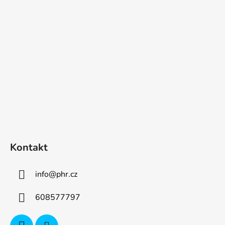
p
a
t
í
Kontakt
info
@
phr.cz
608577797