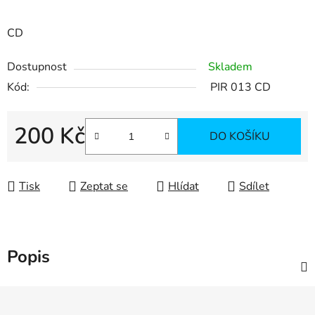
CD
Dostupnost
Skladem
Kód:
PIR 013 CD
200 Kč
DO KOŠÍKU
Měrná cena:
Tisk
Zeptat se
Hlídat
Sdílet
Popis
Z
á