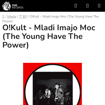
Přejít
Hledat
NÁKUP
na
KOŠÍK
obsah
Domů
/
Vinyly
/
7" EP
/
O!Kult - Mladi Imajo Moc (The Young Have The
Power)
O!Kult - Mladi Imajo Moc
(The Young Have The
Power)