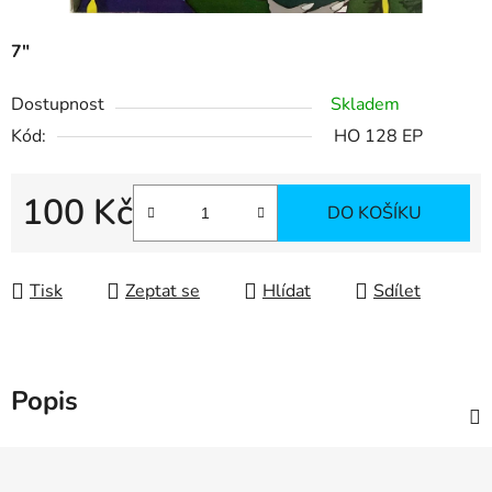
7"
Dostupnost
Skladem
Kód:
HO 128 EP
100 Kč
DO KOŠÍKU
Měrná cena:
Tisk
Zeptat se
Hlídat
Sdílet
Popis
Z
á