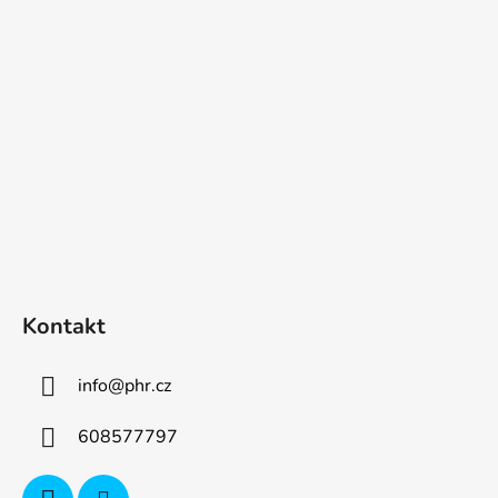
p
a
t
í
Kontakt
info
@
phr.cz
608577797