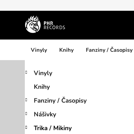
Přejít
na
obsah
Vinyly
Knihy
Fanziny / Časopisy
P
K
Přeskočit
Vinyly
a
kategorie
o
t
s
Knihy
e
t
g
r
Fanziny / Časopisy
o
a
r
Nášivky
i
n
e
n
Trika / Mikiny
í