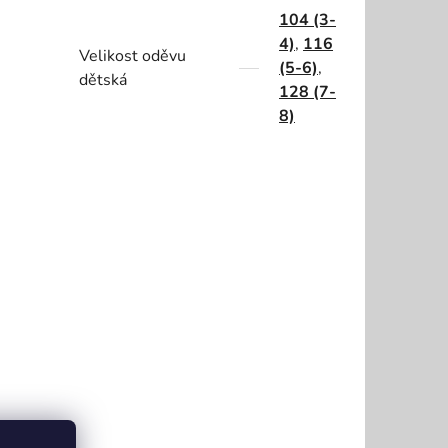
104 (3-
4)
,
116
Velikost oděvu
(5-6)
,
dětská
128 (7-
8)