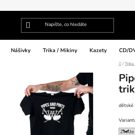
Nášivky
Trika / Mikiny
Kazety
CD/D
Domů
/
Trika
Pip
tri
dětské 
Variant