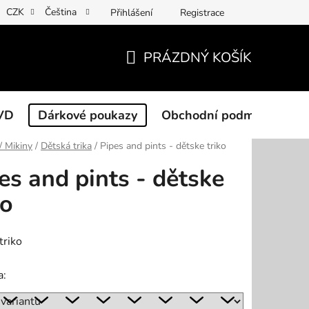
CZK
Čeština
Přihlášení
Registrace
PRÁZDNÝ KOŠÍK
NÁKUPNÍ
KOŠÍK
VD
Dárkové poukazy
Obchodní podmínky
 / Mikiny
/
Dětská trika
/
Pipes and pints - dětske triko
es and pints - dětske
ko
triko
a: