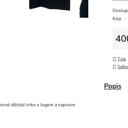
Dostup
Kód:
40
Měrná
Tisk
Sdíle
Popis
černé dětské triko s logem a napisem