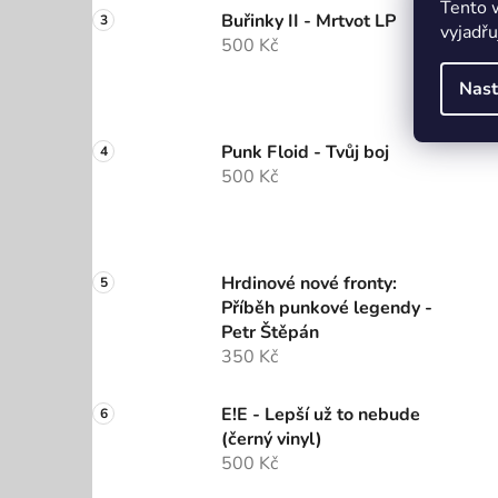
Tento 
Buřinky II - Mrtvot LP
vyjadřu
500 Kč
Nast
Punk Floid - Tvůj boj
500 Kč
Hrdinové nové fronty:
Příběh punkové legendy -
Petr Štěpán
350 Kč
E!E - Lepší už to nebude
(černý vinyl)
500 Kč