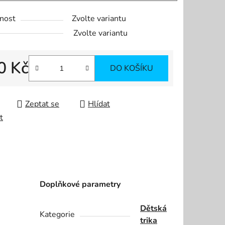
nost
Zvolte variantu
Zvolte variantu
0 Kč
DO KOŠÍKU
 cena:
Zeptat se
Hlídat
t
Doplňkové parametry
Dětská
Kategorie
trika