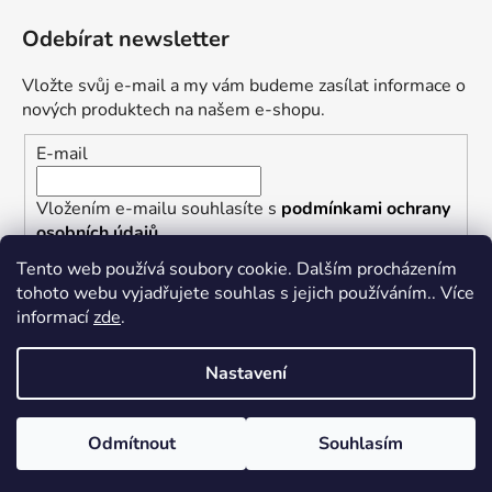
Odebírat newsletter
Vložte svůj e-mail a my vám budeme zasílat informace o
nových produktech na našem e-shopu.
E-mail
Vložením e-mailu souhlasíte s
podmínkami ochrany
osobních údajů
Tento web používá soubory cookie. Dalším procházením
PŘIHLÁSIT SE
tohoto webu vyjadřujete souhlas s jejich používáním.. Více
informací
zde
.
Nastavení
Vytvořil Shoptet
Nastavil tým EshopyUmíme.cz
Odmítnout
Souhlasím
Copyright 2026
Punkrock.cz/PHR Records
. Všechna
práva vyhrazena.