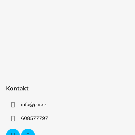
p
a
t
í
Kontakt
info
@
phr.cz
608577797