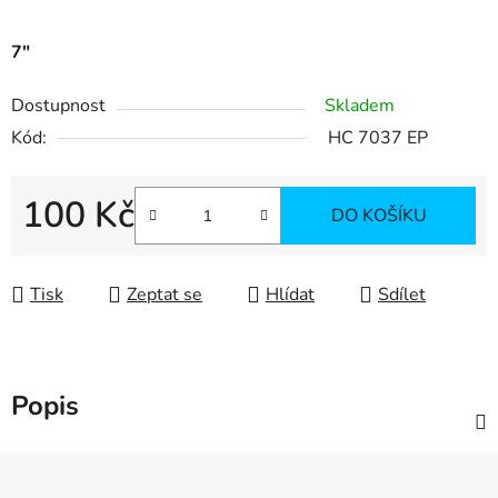
7"
Dostupnost
Skladem
Kód:
HC 7037 EP
100 Kč
DO KOŠÍKU
Měrná cena:
Tisk
Zeptat se
Hlídat
Sdílet
Popis
Z
á