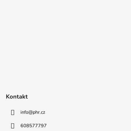
Z
á
p
a
t
í
Kontakt
info
@
phr.cz
608577797