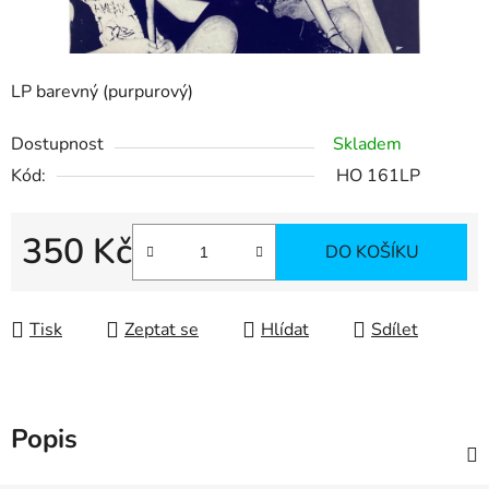
LP barevný (purpurový)
Dostupnost
Skladem
Kód:
HO 161LP
350 Kč
DO KOŠÍKU
Měrná cena:
Tisk
Zeptat se
Hlídat
Sdílet
Popis